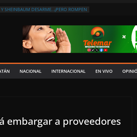
 Y SHEINBAUM DESARME…¡PERO ROMPEN
RA DE ARMAS AL EXTRANJERO!:
TRA LA CORRUPCIÓN
 DISCURSO DE LAYDA AL REVELAR QUE
TRA LA PEOR CAÍDA DE
S DEL PAÍS, POR PÉSIMA RECAUDACIÓN
NFLUENCIAS POLÍTICAS EN
POR TRAGEDIA EN LA AVENIDA COSTERA;
TADO ASUME CULPA DEL HIJO?
ES SOBRE LA CARRETERA LIBRE
ATÁN
NACIONAL
INTERNACIONAL
EN VIVO
OPINI
APLAYA
 PAZ FRACASO DE LAYDA EN SEGURIDAD;
DEJÓ MUCHO QUE DESEAR”
á embargar a proveedores