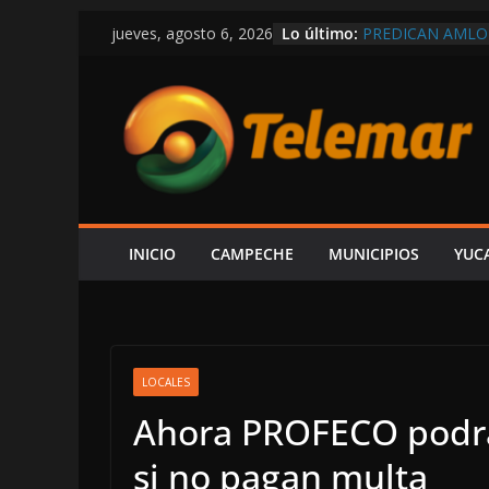
Saltar
Lo último:
PREDICAN AMLO
jueves, agosto 6, 2026
al
RÉCORD EN COMP
MEXICANOS CON
contenido
SHCP DERRUMBA
CAMPECHE REGIS
PARTICIPACIONE
DEL ISR
SOSPECHAS DE I
INVESTIGACIÓN 
¿PAPÁ INCAPACI
CAEN DOS ÁRBOL
INICIO
CAMPECHE
MUNICIPIOS
YUC
CAMPECHE-SEYB
EXHIBE ACISCLO
“SU V INFORME 
LOCALES
Ahora PROFECO podr
si no pagan multa