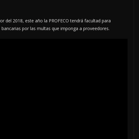
dor del 2018, este año la PROFECO tendrá facultad para
 bancarias por las multas que imponga a proveedores.
LOCALES
OPINIÓN
ELECTORERO
INCANSABLE ACOSO
5 agosto, 2026