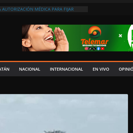
 AUTORIZACIÓN MÉDICA PARA FIJAR
PRESUNTO RESPONSABLE DEL ACCIDENTE
DEL JAGUAR: 07 DE AGOSTO DE 2026
A ATENDER INSEGURIDAD, FORTALECER LA
ENERAR EMPLEOS
A NO PAGA A PROVEEDORES, PEMEX LA
ONTRATO
 QUE HAY UN PROYECTO PARA
TRO CULTURAL MULTIFUNCIONAL EN EL
ECH
ATÁN
NACIONAL
INTERNACIONAL
EN VIVO
OPINI