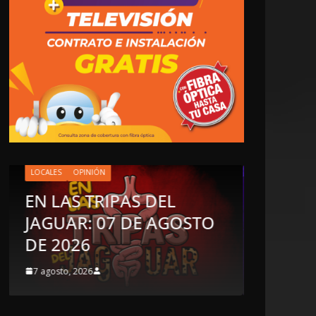
LO
E
STO
LOCALES
OPINIÓN
J
LUJOS SUBSIDIADOS
D
6 agosto, 2026
6