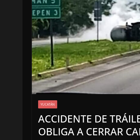
OPINIÓN
YUCATÁN
LUSTRO P
ACCIDENTE DE TRÁIL
5 agosto, 2026
OBLIGA A CERRAR C