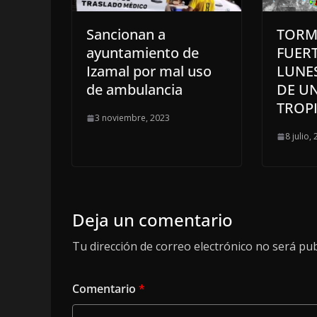
Sancionan a
TORM
ayuntamiento de
FUERT
Izamal por mal uso
LUNE
de ambulancia
DE U
TROP
3 noviembre, 2023
8 julio,
Deja un comentario
Tu dirección de correo electrónico no será pub
Comentario
*