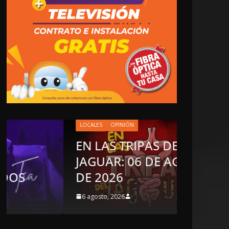
LOCALES
OPINIÓN
EN LAS TRIPAS DEL
JAGUAR: 06 DE AGOSTO
OPINIÓN
DE 2026
LUSTR
6 agosto, 2026
5 agosto, 