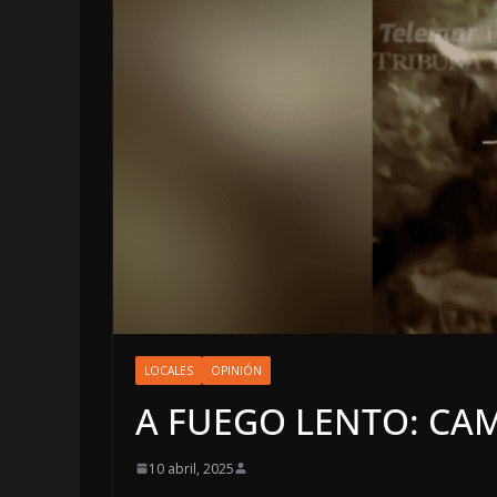
LOCALES
OPINIÓN
LOCALES
OPINIÓN
INCANSABLE A
A FUEGO LENTO: CAM
5 agosto, 2026
10 abril, 2025