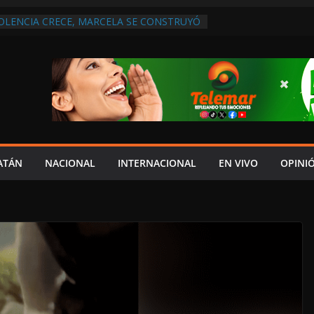
IOLENCIA CRECE, MARCELA SE CONSTRUYÓ
S EN SAN LORENZO
A ATENDER INSEGURIDAD, FORTALECER LA
ENERAR EMPLEOS
A NO PAGA A PROVEEDORES, PEMEX LA
ONTRATO
 QUE HAY UN PROYECTO PARA
TRO CULTURAL MULTIFUNCIONAL EN EL
ECH
 AUTORIZACIÓN MÉDICA PARA FIJAR
PRESUNTO RESPONSABLE DEL ACCIDENTE
ATÁN
NACIONAL
INTERNACIONAL
EN VIVO
OPINI