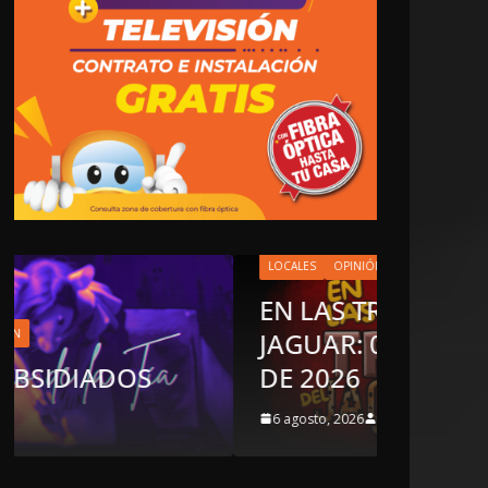
LOCALES
OPINIÓN
EN LAS TRIPAS DEL
JAGUAR: 06 DE AGOSTO
OPINIÓN
DE 2026
LUST
6 agosto, 2026
5 agosto