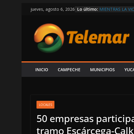
Saltar
Lo último:
MIENTRAS LA VI
jueves, agosto 6, 2026
al
DEPARTAMENTO
EXIGEN A LAYDA
contenido
ECONOMÍA Y GE
AUNQUE PROTEX
PREMIA CON CO
CONFIRMA REHN
CONSTRUIR CEN
FORO AH KIM PE
ESPERA ALCUDIA
AUDIENCIA AL 
INICIO
CAMPECHE
MUNICIPIOS
YUC
EN LA COSTERA
LOCALES
50 empresas participa
tramo Escárcega-Calk