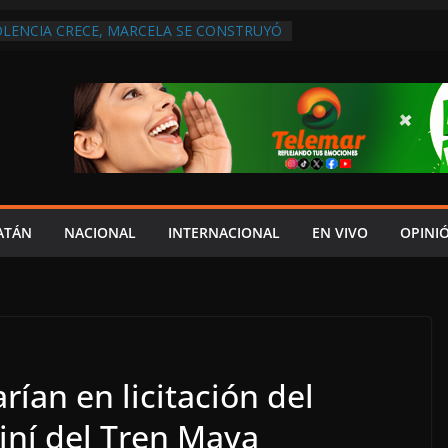
OLENCIA CRECE, MARCELA SE CONSTRUYÓ
S EN SAN LORENZO
 ATENDER INSEGURIDAD, FORTALECER LA
NERAR EMPLEOS
A NO PAGA A PROVEEDORES, PEMEX LA
NTRATO
 QUE HAY UN PROYECTO PARA
TRO CULTURAL MULTIFUNCIONAL EN EL
CH
 AUTORIZACIÓN MÉDICA PARA FIJAR
PRESUNTO RESPONSABLE DEL ACCIDENTE
ATÁN
NACIONAL
INTERNACIONAL
EN VIVO
OPINI
rían en licitación del
iní del Tren Maya