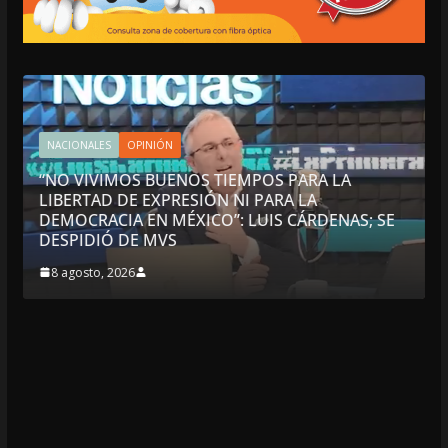
INTERNACIONALES
NACIONALES
NOS TIEMPOS PARA LA
CIRCULA EN REDES: NA
ESIÓN NI PARA LA
DEMOSTRAR LA HIPOCRE
ÉXICO”: LUIS CÁRDENAS; SE
REPUBLICANA; “HASTA 
CRÍTICAS”
8 agosto, 2026