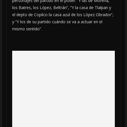
personajes del partido en el poder: “Y las de Morena,
los Batres, los López, Beltrán”, “Y la casa de Tlalpan y
el depto de Copilco la casa azul de los López Obrador”,
y “Y los de su partido cuándo se va a actuar en el
mismo sentido”.