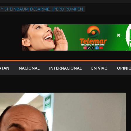
 Y SHEINBAUM DESARME…¡PERO ROMPEN
RA DE ARMAS AL EXTRANJERO!:
TRA LA CORRUPCIÓN
 DISCURSO DE LAYDA AL REVELAR QUE
TRA LA PEOR CAÍDA DE
S DEL PAÍS, POR PÉSIMA RECAUDACIÓN
NFLUENCIAS POLÍTICAS EN
POR TRAGEDIA EN LA AVENIDA COSTERA;
TADO ASUME CULPA DEL HIJO?
ES SOBRE LA CARRETERA LIBRE
ATÁN
NACIONAL
INTERNACIONAL
EN VIVO
OPINI
APLAYA
 PAZ FRACASO DE LAYDA EN SEGURIDAD;
DEJÓ MUCHO QUE DESEAR”