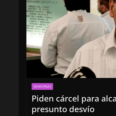
LOCALES
OPINIÓN
MUNICIPALES
INFORME ELE
Piden cárcel para al
4 agosto, 2026
presunto desvío