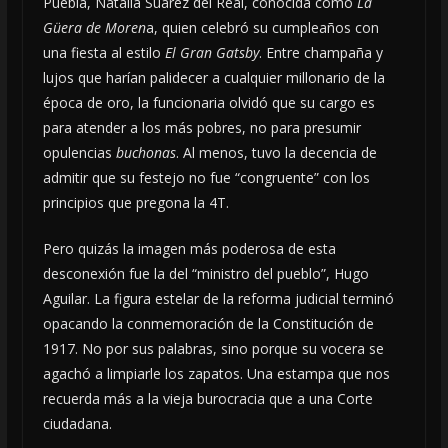
Puebla, Natalia Suárez del Real, conocida como
La
Güera de Moren
a, quien celebró su cumpleaños con
una fiesta al estilo
El Gran Gatsby
. Entre champaña y
lujos que harían palidecer a cualquier millonario de la
época de oro, la funcionaria olvidó que su cargo es
para atender a los más pobres, no para presumir
opulencias
buchonas
. Al menos, tuvo la decencia de
admitir que su festejo no fue “congruente” con los
principios que pregona la 4T.
Pero quizás la imagen más poderosa de esta
desconexión fue la del “ministro del pueblo”, Hugo
Aguilar. La figura estelar de la reforma judicial terminó
opacando la conmemoración de la Constitución de
1917. No por sus palabras, sino porque su vocera se
agachó a limpiarle los zapatos. Una estampa que nos
recuerda más a la vieja burocracia que a una Corte
ciudadana.