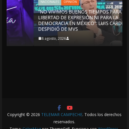
NACIONALES
OPINIÓN
“NO VIVIMOS BUENOS TIEMPOS PARA LA
LIBERTAD DE EXPRESIÓN NI PARA LA
DEMOCRACIA EN MÉXICO”: LUIS CÁRDENAS; SE
DESPIDIÓ DE MVS
8 agosto, 2026
Copyright © 2026
TELEMAR CAMPECHE
. Todos los derechos
reservados.
Tema:
ColorMag
por ThemeGrill. Funciona con
WordPress
.