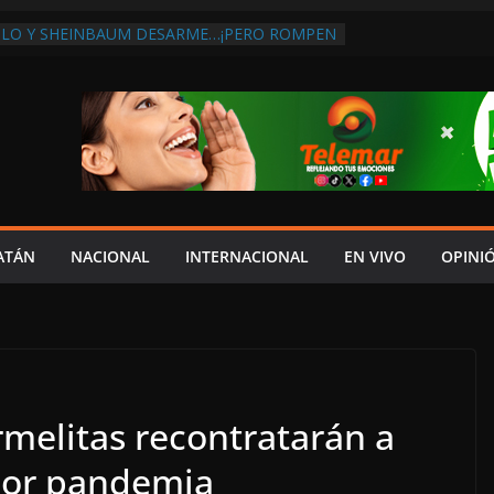
MLO Y SHEINBAUM DESARME…¡PERO ROMPEN
OMPRA DE ARMAS AL EXTRANJERO!:
CONTRA LA CORRUPCIÓN
BA DISCURSO DE LAYDA AL REVELAR QUE
GISTRA LA PEOR CAÍDA DE
ONES DEL PAÍS, POR PÉSIMA RECAUDACIÓN
E INFLUENCIAS POLÍTICAS EN
ÓN POR TRAGEDIA EN LA AVENIDA COSTERA;
ACITADO ASUME CULPA DEL HIJO?
BOLES SOBRE LA CARRETERA LIBRE
ATÁN
NACIONAL
INTERNACIONAL
EN VIVO
OPINI
EYBAPLAYA
CLO PAZ FRACASO DE LAYDA EN SEGURIDAD;
ME DEJÓ MUCHO QUE DESEAR”
melitas recontratarán a
por pandemia