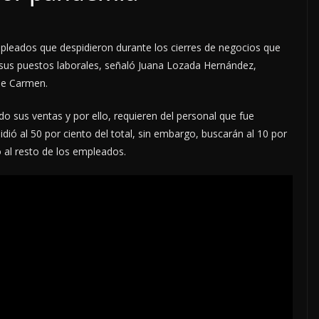
pleados que despidieron durante los cierres de negocios que
 sus puestos laborales, señaló Juana Lozada Hernández,
de Carmen.
o sus ventas y por ello, requieren del personal que fue
ió al 50 por ciento del total, sin embargo, buscarán al 10 por
o al resto de los empleados.
LOCALES
OPINIÓN
CTORERO
INCANSABLE ACOSO
5 agosto, 2026