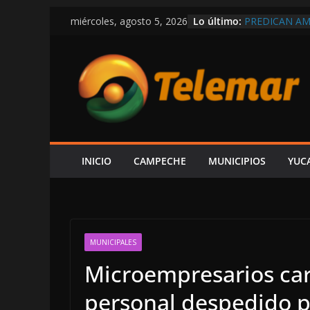
Saltar
Lo último:
PREDICAN A
miércoles, agosto 5, 2026
al
RÉCORD EN C
MEXICANOS 
contenido
SHCP DERRUM
CAMPECHE RE
PARTICIPACI
DEL ISR
SOSPECHAS D
INVESTIGACI
¿PAPÁ INCAP
CAEN DOS ÁR
INICIO
CAMPECHE
MUNICIPIOS
YUC
CAMPECHE-S
EXHIBE ACIS
“SU V INFOR
MUNICIPALES
Microempresarios car
personal despedido 