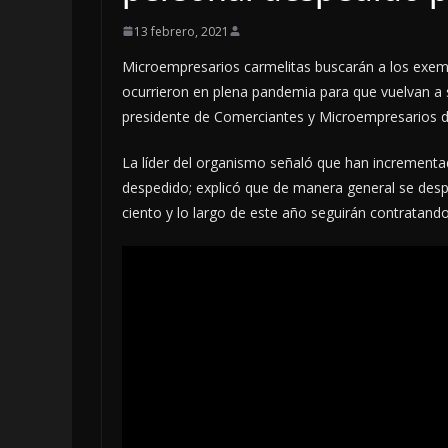
13 febrero, 2021
Microempresarios carmelitas buscarán a los exem
ocurrieron en plena pandemia para que vuelvan a
presidente de Comerciantes y Microempresarios 
La líder del organismo señaló que han incrementad
despedido; explicó que de manera general se despid
ciento y lo largo de este año seguirán contratand
LOCALES
OPINIÓN
INFORME ELE
4 agosto, 2026