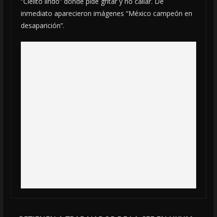
“Cielito lindo” donde pide gritar y no callar. De
inmediato aparecieron imágenes “México campeón en
desaparición”.