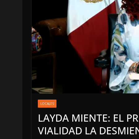
LOCALES
LOCALES
INCA
LAYDA MIENTE: EL 
5 agosto
VIALIDAD LA DESMIE