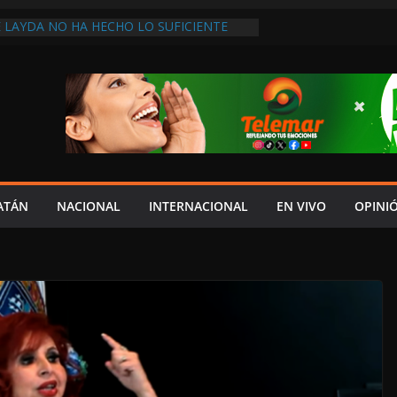
 LAYDA NO HA HECHO LO SUFICIENTE
ECONOCE DIPUTADA LOCAL DE MORENA
UIERE COPIAR A SHEINBAUM!, ASEGURA
ALDONADO
ÓN Y ROBOLO GOLPEA A PESCADORES
RESOS FAMILIARES SE REDUCEN
ÁNGEL “N” FUE DETENIDO POR
TRUCCIÓN DE EVIDENCIAS PARA
ERO DE ESTUDIANTES DE AYOTZINAPA:
NDO DAE CONTROL! REPORTAN
ATÁN
NACIONAL
INTERNACIONAL
EN VIVO
OPINI
N LA INVASIÓN SINAÍ; AUTORIDADES
ERATIVO