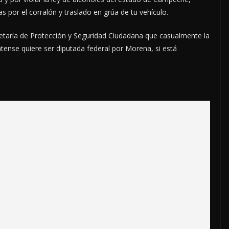
 por el corralón y traslado en grúa de tu vehículo.
retaría de Protección y Seguridad Ciudadana que casualmente la
atense quiere ser diputada federal por Morena, si está