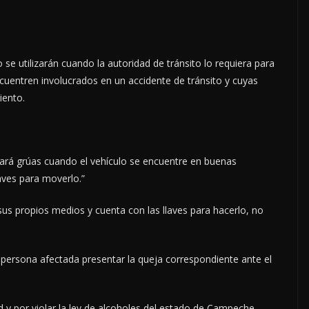
 se utilizarán cuando la autoridad de tránsito lo requiera para
cuentren involucrados en un accidente de tránsito y cuyas
iento.
izará grúas cuando el vehículo se encuentre en buenas
aves para moverlo.”
sus propios medios y cuenta con las llaves para hacerlo, no
a persona afectada presentar la queja correspondiente ante el
ad y por violar la ley de alcoholes del estado de Campeche,