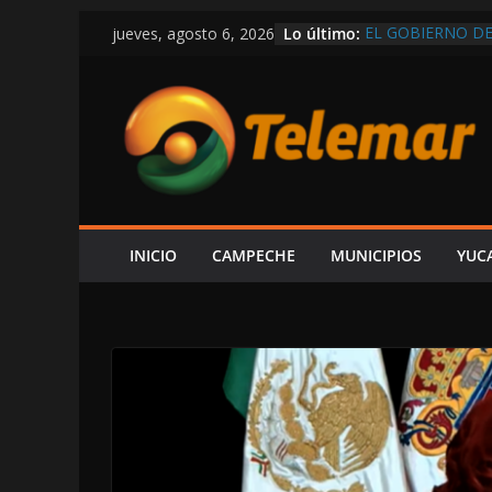
Saltar
Lo último:
EL GOBIERNO DE
jueves, agosto 6, 2026
al
POR CARMEN, R
¡HASTA ITALIA Q
contenido
SARMIENTO M
VEDA DE CAMAR
RIBEREÑOS; ING
EXGOBERNADOR 
ORDENAR LA DES
CONOCER PARAD
FGR
¡SE ESTÁ SALIE
INICIO
CAMPECHE
MUNICIPIOS
YUC
DETONACIONES E
DESPLIEGAN OP