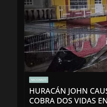
LOCALES
OPINIÓN
NACIONALES
INFORME ELEC
HURACÁN JOHN CAUS
4 agosto, 2026
COBRA DOS VIDAS E