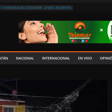
 Y SHEINBAUM DESARME…¡PERO ROMPEN
RA DE ARMAS AL EXTRANJERO!:
TRA LA CORRUPCIÓN
 DISCURSO DE LAYDA AL REVELAR QUE
TRA LA PEOR CAÍDA DE
S DEL PAÍS, POR PÉSIMA RECAUDACIÓN
NFLUENCIAS POLÍTICAS EN
POR TRAGEDIA EN LA AVENIDA COSTERA;
TADO ASUME CULPA DEL HIJO?
ES SOBRE LA CARRETERA LIBRE
ATÁN
NACIONAL
INTERNACIONAL
EN VIVO
OPINI
APLAYA
 PAZ FRACASO DE LAYDA EN SEGURIDAD;
DEJÓ MUCHO QUE DESEAR”