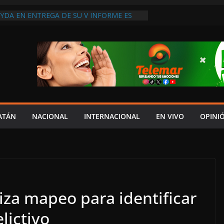
YDA EN ENTREGA DE SU V INFORME ES
RESPETO AL CONGRESO: IGNACIO MUÑOZ;
 COSTUMBRE”
PARABLE DEL AYUNTAMIENTO DE
A A SAN AGUSTÍN OLÁ
RCE EL PÉSIMO SERVICIO DE SALUD EN
CINOS DE LA LEOVIGILDO ACUSAN FALTA
 DE ATENCIÓN”
UDADANO DENUNCIA A “ANDY” LÓPEZ
ICIPADOS DE CAMPAÑA; EXIGE REVISAR
URSOS UTILIZADOS
ATÁN
NACIONAL
INTERNACIONAL
EN VIVO
OPINI
 CENTENARIO DOBLEGAN A LA CFE AL
IRMAR MINUTA, LIBERAN A
E Y LEVANTAN BLOQUEO CARRETERO
iza mapeo para identificar
lictivo