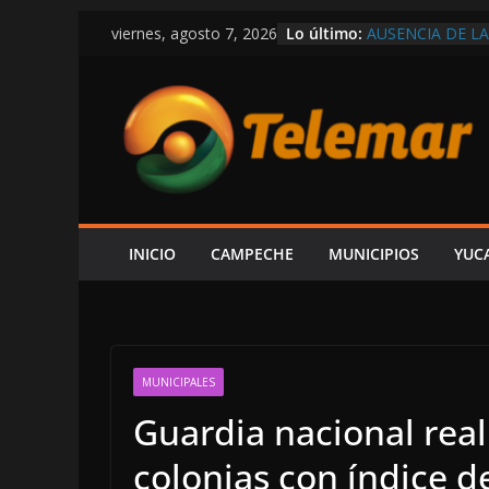
Saltar
Lo último:
AUSENCIA DE LA
viernes, agosto 7, 2026
al
UNA FALTA DE 
“YA SE LE HIZO
contenido
COMUNIDAD IM
CAMPECHE LLEG
LAMENTA PAUL A
EL ESTADO; “VE
DE MEDICINAS Y
MOVIMIENTO CI
POR ACTOS ANT
ORIGEN DE REC
INICIO
CAMPECHE
MUNICIPIOS
YUC
HABITANTES DE
OBLIGARLO A F
SUBINTENDENT
MUNICIPALES
Guardia nacional real
colonias con índice de