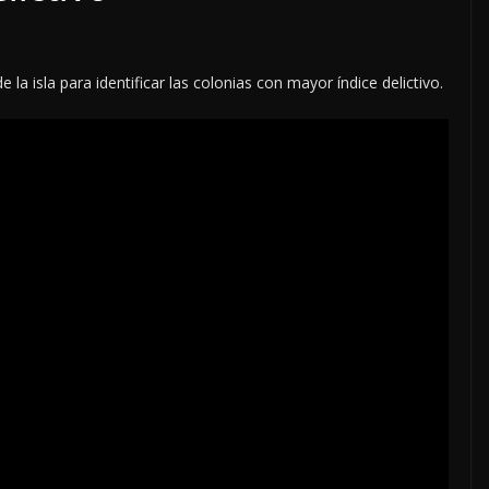
a isla para identificar las colonias con mayor índice delictivo.
LOCALES
OPINIÓN
DEL
EN LAS TRIPAS DEL
 AGOSTO
JAGUAR: 07 DE AGOSTO
DE 2026
7 agosto, 2026