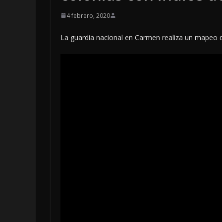
4 febrero, 2020
La guardia nacional en Carmen realiza un mapeo de l
LOCALES
OPINIÓN
EN LAS TRIPAS 
JAGUAR: 06 DE
DE 2026
6 agosto, 2026