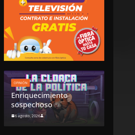
OPINIÓN
Enriquecimiento
LOCALES
O
sospechoso
LUJOS
6 agosto, 2026
6 agosto, 2