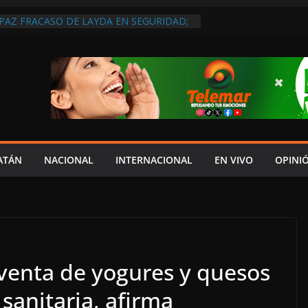
 PAZ FRACASO DE LAYDA EN SEGURIDAD;
DEJÓ MUCHO QUE DESEAR”
EL JAGUAR: 06 DE AGOSTO DE 2026
 DISCURSO DE LAYDA AL REVELAR QUE
TRA LA PEOR CAÍDA DE
S DEL PAÍS, POR PÉSIMA RECAUDACIÓN
NFLUENCIAS POLÍTICAS EN
POR TRAGEDIA EN LA AVENIDA COSTERA;
TADO ASUME CULPA DEL HIJO?
ES SOBRE LA CARRETERA LIBRE
ATÁN
NACIONAL
INTERNACIONAL
EN VIVO
OPINI
APLAYA
venta de yogures y quesos
 sanitaria, afirma