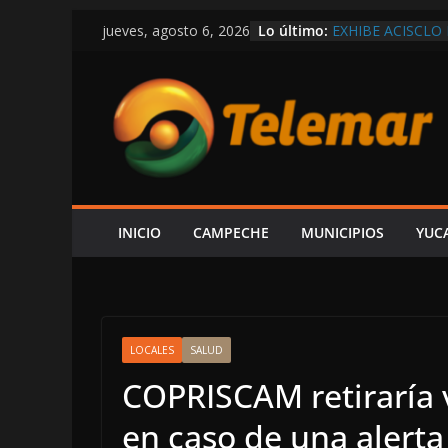
Saltar
Lo último:
EXHIBE ACISCLO
jueves, agosto 6, 2026
al
“SU V INFORME 
EN LAS TRIPAS D
contenido
SHCP DERRUMBA
CAMPECHE REGIS
PARTICIPACIONE
DEL ISR
SOSPECHAS DE I
INVESTIGACIÓN 
¿PAPÁ INCAPACI
CAEN DOS ÁRBOL
INICIO
CAMPECHE
MUNICIPIOS
YUC
CAMPECHE-SEYB
LOCALES
SALUD
COPRISCAM retiraría 
en caso de una alerta