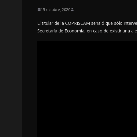
15 octubre, 2020
El titular de la COPRISCAM señaló que sólo interv
Secretaría de Economía, en caso de existir una aler
OPINIÓN
OPINIÓN: LIDE
MORENA SOLO 
ESTADOS: ARRO
ENCUESTADORA
MX | Por: Migue
Vega C.
4 agosto, 2026