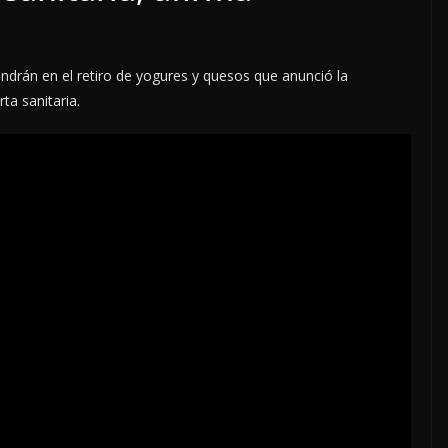
endrán en el retiro de yogures y quesos que anunció la
ta sanitaria.
RA
EN 4
JA
LOCALES
OPINIÓN
 PULSO
EN LAS TRIPAS DEL
l Ángel
JAGUAR: 06 DE AGOSTO
DE 2026
6 agosto, 2026