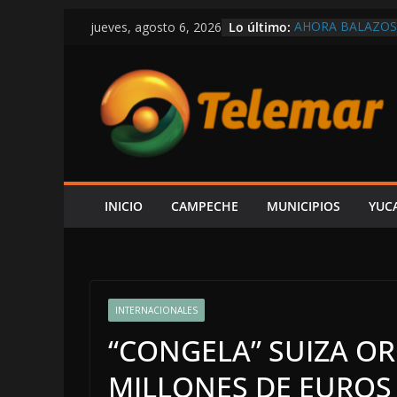
Saltar
Lo último:
AHORA BALAZOS 
jueves, agosto 6, 2026
al
AUTORIDADES
EL GOBIERNO DE
contenido
POR CARMEN, R
VÍCTOR SARMIE
INFORME DE LA
LUJOS SUBSIDIA
EU HABRÍA LIB
CONTRA DE ADÁN
LAYDA
INICIO
CAMPECHE
MUNICIPIOS
YUC
INTERNACIONALES
“CONGELA” SUIZA OR
MILLONES DE EUROS