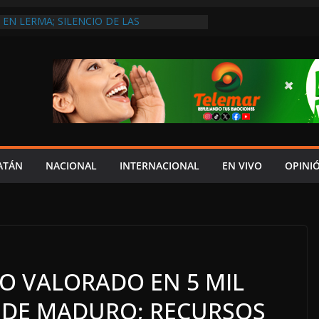
EN LERMA; SILENCIO DE LAS
 LAYDA NO HA HECHO LO SUFICIENTE
ECONOCE DIPUTADA LOCAL DE MORENA
NTO ENTREGA EL DOCUMENTO DEL V
YDA AL CONGRESO
DOS
ERADO ORDEN DE APREHENSIÓN EN
 AUGUSTO; TAMBIÉN INVESTIGARÍA A
ATÁN
NACIONAL
INTERNACIONAL
EN VIVO
OPINI
O VALORADO EN 5 MIL
 DE MADURO; RECURSOS