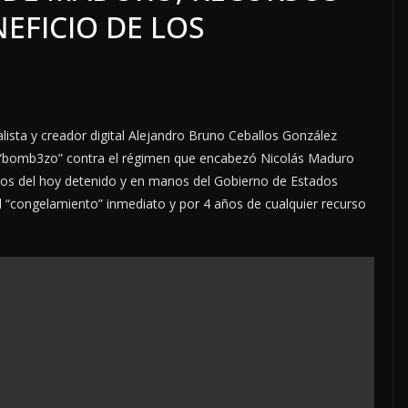
EFICIO DE LOS
alista y creador digital Alejandro Bruno Ceballos González
el “bomb3zo” contra el régimen que encabezó Nicolás Maduro
ivos del hoy detenido y en manos del Gobierno de Estados
l “congelamiento” inmediato y por 4 años de cualquier recurso
S
OPINIÓN
LOCALES
OPINIÓN
ANSABLE ACOSO
LUJOS SUBSI
sto, 2026
6 agosto, 2026