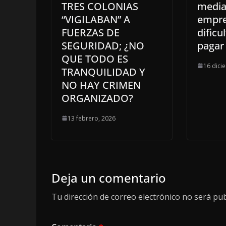
TRES COLONIAS
medi
“VIGILABAN” A
empre
FUERZAS DE
dificu
SEGURIDAD; ¿NO
pagar
QUE TODO ES
16 dici
TRANQUILIDAD Y
NO HAY CRIMEN
ORGANIZADO?
13 febrero, 2026
Deja un comentario
Tu dirección de correo electrónico no será pub