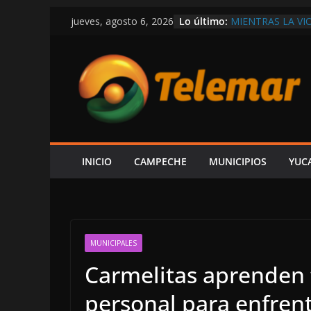
Saltar
Lo último:
MIENTRAS LA VI
jueves, agosto 6, 2026
al
DEPARTAMENTO
EXIGEN A LAYDA
contenido
ECONOMÍA Y GE
AUNQUE PROTEX
PREMIA CON CO
CONFIRMA REHN
CONSTRUIR CEN
FORO AH KIM PE
ESPERA ALCUDIA
AUDIENCIA AL 
INICIO
CAMPECHE
MUNICIPIOS
YUC
EN LA COSTERA
MUNICIPALES
Carmelitas aprenden 
personal para enfrent