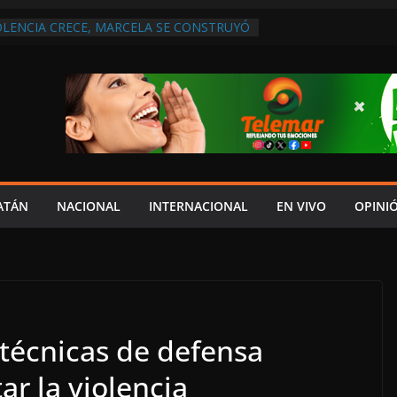
OLENCIA CRECE, MARCELA SE CONSTRUYÓ
S EN SAN LORENZO
 ATENDER INSEGURIDAD, FORTALECER LA
NERAR EMPLEOS
A NO PAGA A PROVEEDORES, PEMEX LA
NTRATO
 QUE HAY UN PROYECTO PARA
TRO CULTURAL MULTIFUNCIONAL EN EL
CH
 AUTORIZACIÓN MÉDICA PARA FIJAR
PRESUNTO RESPONSABLE DEL ACCIDENTE
ATÁN
NACIONAL
INTERNACIONAL
EN VIVO
OPINI
técnicas de defensa
ar la violencia