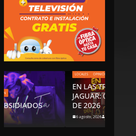
LOCALES
OPINIÓN
EN LAS TRIPAS DEL
JAGUAR: 06 DE AGOSTO
OPINIÓN
DE 2026
LUST
6 agosto, 2026
5 agost