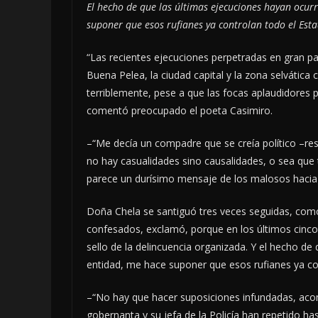
El hecho de que las últimas ejecuciones hayan ocurr
suponer que esos rufianes ya controlan todo el Est
“Las recientes ejecuciones perpetradas en gran parte
Buena Pelea, la ciudad capital y la zona selvátic
terriblemente, pese a que las focas aplaudidores
comentó preocupado el poeta Casimiro.
–“Me decía un compadre que se creía político –r
no hay casualidades sino causalidades, o sea que
parece un durísimo mensaje de los malosos hacia 
Doña Chela se santiguó tres veces seguidas, como
confesados, exclamó, porque en los últimos cinco
sello de la delincuencia organizada. Y el hecho d
entidad, me hace suponer que esos rufianes ya co
–“No hay que hacer suposiciones infundadas, acon
gobernanta y su jefa de la Policía han repetido ha