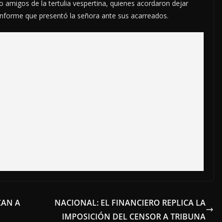
o amigos de la tertulia vespertina, quienes acordaron dejar
 informe que presentó la señora ante sus acarreados.
CAN A
NACIONAL: EL FINANCIERO REPLICA LA
IMPOSICIÓN DEL CENSOR A TRIBUNA