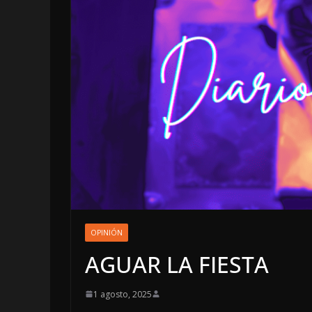
LOCALES
OPINIÓN
OPINIÓN
INCANSABLE
AGUAR LA FIESTA
5 agosto, 2026
1 agosto, 2025