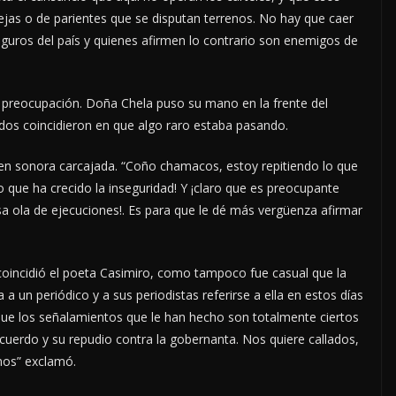
ejas o de parientes que se disputan terrenos. No hay que caer
uros del país y quienes afirmen lo contrario son enemigos de
n preocupación. Doña Chela puso su mano en la frente del
odos coincidieron en que algo raro estaba pasando.
ó en sonora carcajada. “Coño chamacos, estoy repitiendo lo que
ro que ha crecido la inseguridad! Y ¡claro que es preocupante
a ola de ejecuciones!. Es para que le dé más vergüenza afirmar
coincidió el poeta Casimiro, como tampoco fue casual que la
a un periódico y a sus periodistas referirse a ella en estos días
que los señalamientos que le han hecho son totalmente ciertos
acuerdo y su repudio contra la gobernanta. Nos quiere callados,
nos” exclamó.