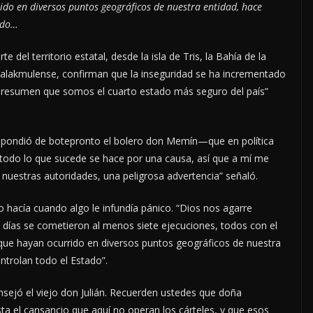
ido en diversos puntos geográficos de nuestra entidad, hace
ado…
 del territorio estatal, desde la isla de Tris, la Bahía de la
a calakmulense, confirman que la inseguridad se ha incrementado
 presumen que somos el cuarto estado más seguro del país”
espondió de botepronto el bolero don Memín—que en política
 todo lo que sucede se hace por una causa, así que a mí me
nuestras autoridades, una peligrosa advertencia” señaló.
 hacía cuando algo le infundía pánico. “Dios nos agarre
 días se cometieron al menos siete ejecuciones, todos con el
e que hayan ocurrido en diversos puntos geográficos de nuestra
ntrolan todo el Estado”.
sejó el viejo don Julián. Recuerden ustedes que doña
sta el cansancio que aquí no operan los cárteles, y que esos