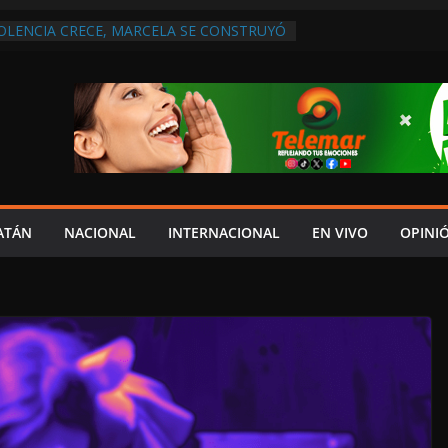
IOLENCIA CRECE, MARCELA SE CONSTRUYÓ
S EN SAN LORENZO
A ATENDER INSEGURIDAD, FORTALECER LA
ENERAR EMPLEOS
A NO PAGA A PROVEEDORES, PEMEX LA
ONTRATO
 QUE HAY UN PROYECTO PARA
TRO CULTURAL MULTIFUNCIONAL EN EL
ECH
 AUTORIZACIÓN MÉDICA PARA FIJAR
PRESUNTO RESPONSABLE DEL ACCIDENTE
ATÁN
NACIONAL
INTERNACIONAL
EN VIVO
OPINI