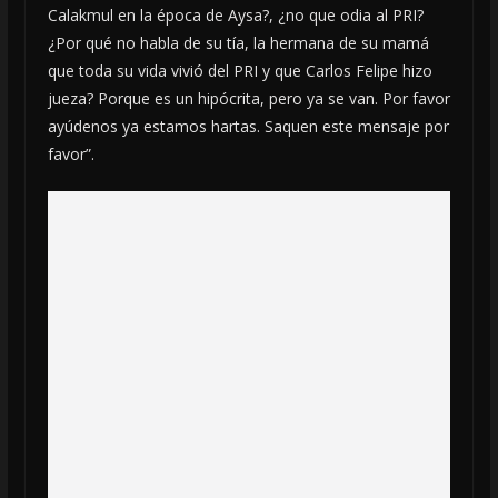
Calakmul en la época de Aysa?, ¿no que odia al PRI?
¿Por qué no habla de su tía, la hermana de su mamá
que toda su vida vivió del PRI y que Carlos Felipe hizo
jueza? Porque es un hipócrita, pero ya se van. Por favor
ayúdenos ya estamos hartas. Saquen este mensaje por
favor”.