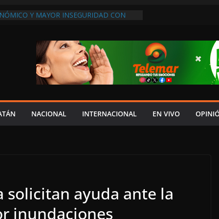
NÓMICO Y MAYOR INSEGURIDAD CON
OVIA
DOS
REVIO AVISO, SEDUMOP CIERRA TRAMO DE
A AVENIDA OBREGÓN Y CAUSA CAOS VIAL;
AUCIONES!
A EN POMUCH, HECELCHAKÁN; ¿Y LA
 PRESUMEN LAYDA Y MARCELA?
EL JAGUAR: 06 DE AGOSTO DE 2026
ATÁN
NACIONAL
INTERNACIONAL
EN VIVO
OPINI
 solicitan ayuda ante la
or inundaciones