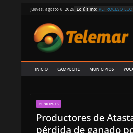
Saltar
Lo último:
RETROCESO ECO
jueves, agosto 6, 2026
al
LAYDA: JOSÉ SEG
LUJOS SUBSIDIA
contenido
OTRA VEZ SIN P
UN CARRIL EN L
¡TOME SUS PREC
BALEAN UNA CAS
SEGURIDAD QUE
EN LAS TRIPAS D
INICIO
CAMPECHE
MUNICIPIOS
YUC
MUNICIPALES
Productores de Atasta
pérdida de ganado p