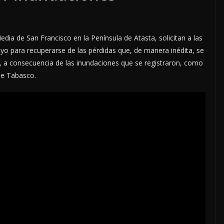
dia de San Francisco en la Península de Atasta, solicitan a las
oyo para recuperarse de las pérdidas que, de manera inédita, se
, a consecuencia de las inundaciones que se registraron, como
de Tabasco.
LOCALES
OPINIÓN
ACOSO
LUJOS SUBSIDIADOS
6 agosto, 2026