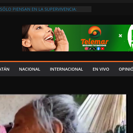
SÓLO PIENSAN EN LA SUPERVIVENCIA:
GOBIERNO DEBE APOYARLOS PARA QUE
EREN EMPLEOS
XIGEN REHABILITAR EL CAMINO #LA
ISIÓN DEL NORTE
 ANUALES A CAMPAMENTOS TORTUGUEROS,
DE LAYDA SE “LEVANTA LA CORBATA” PARA
 APOYA A LA ECOLOGÍA: COSGAYA
EDES: ISLA AGUADA ES PUEBLO MÁGICO…
DE VERGÜENZA!
AIDOPSIQUIATRAS EN CAMPECHE Y NADIE
ATÁN
NACIONAL
INTERNACIONAL
EN VIVO
OPINI
ERE VENIR: VERÓNICA PERAZA