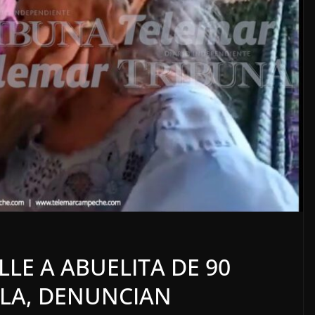
DEL
LOCALES
OPINIÓN
 AGOSTO
TOP TEN DE
REPUDIADOS (2)
LLE A ABUELITA DE 90
8 agosto, 2026
LA, DENUNCIAN