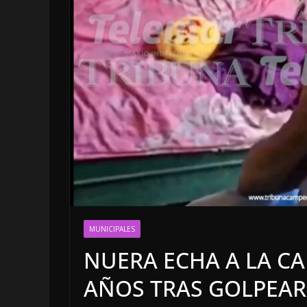
LOCALES
OPINIÓN
EN LAS TRIPAS 
JAGUAR: 08 DE
MUNICIPALES
DE 2026
NUERA ECHA A LA CA
8 agosto, 2026
AÑOS TRAS GOLPEAR