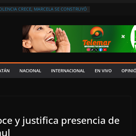
IOLENCIA CRECE, MARCELA SE CONSTRUYÓ
S EN SAN LORENZO
A ATENDER INSEGURIDAD, FORTALECER LA
ENERAR EMPLEOS
A NO PAGA A PROVEEDORES, PEMEX LA
ONTRATO
 QUE HAY UN PROYECTO PARA
TRO CULTURAL MULTIFUNCIONAL EN EL
ECH
 AUTORIZACIÓN MÉDICA PARA FIJAR
PRESUNTO RESPONSABLE DEL ACCIDENTE
ATÁN
NACIONAL
INTERNACIONAL
EN VIVO
OPINI
e y justifica presencia de
ul