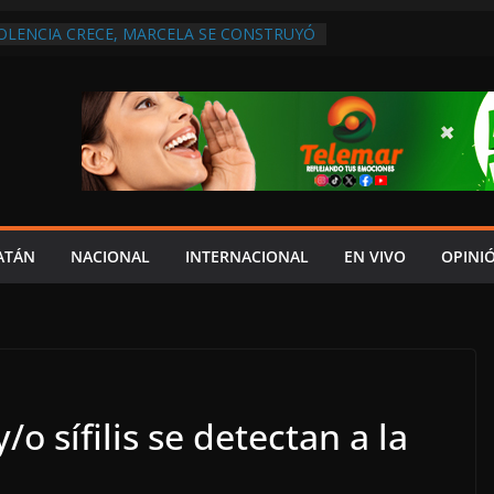
IOLENCIA CRECE, MARCELA SE CONSTRUYÓ
S EN SAN LORENZO
A ATENDER INSEGURIDAD, FORTALECER LA
ENERAR EMPLEOS
A NO PAGA A PROVEEDORES, PEMEX LA
ONTRATO
 QUE HAY UN PROYECTO PARA
TRO CULTURAL MULTIFUNCIONAL EN EL
ECH
 AUTORIZACIÓN MÉDICA PARA FIJAR
PRESUNTO RESPONSABLE DEL ACCIDENTE
ATÁN
NACIONAL
INTERNACIONAL
EN VIVO
OPINI
/o sífilis se detectan a la