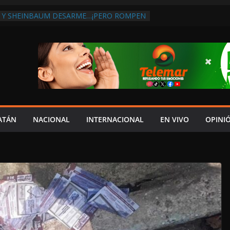
 Y SHEINBAUM DESARME…¡PERO ROMPEN
RA DE ARMAS AL EXTRANJERO!:
TRA LA CORRUPCIÓN
 DISCURSO DE LAYDA AL REVELAR QUE
TRA LA PEOR CAÍDA DE
S DEL PAÍS, POR PÉSIMA RECAUDACIÓN
NFLUENCIAS POLÍTICAS EN
POR TRAGEDIA EN LA AVENIDA COSTERA;
TADO ASUME CULPA DEL HIJO?
ES SOBRE LA CARRETERA LIBRE
ATÁN
NACIONAL
INTERNACIONAL
EN VIVO
OPINI
APLAYA
 PAZ FRACASO DE LAYDA EN SEGURIDAD;
DEJÓ MUCHO QUE DESEAR”