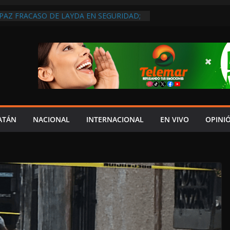
 PAZ FRACASO DE LAYDA EN SEGURIDAD;
DEJÓ MUCHO QUE DESEAR”
EL JAGUAR: 06 DE AGOSTO DE 2026
 DISCURSO DE LAYDA AL REVELAR QUE
TRA LA PEOR CAÍDA DE
S DEL PAÍS, POR PÉSIMA RECAUDACIÓN
NFLUENCIAS POLÍTICAS EN
POR TRAGEDIA EN LA AVENIDA COSTERA;
TADO ASUME CULPA DEL HIJO?
ES SOBRE LA CARRETERA LIBRE
ATÁN
NACIONAL
INTERNACIONAL
EN VIVO
OPINI
APLAYA