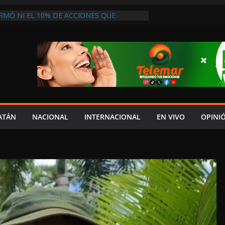
RMÓ NI EL 10% DE ACCIONES QUE
PRESUPUESTO, MIENTRAS CAEN EL
INDICADORES ECONÓMICOS: SALIM
 ACATECO DE OSORIO EN PUEBLA
LDESA MORENISTA Y EXIGEN SU
E MANDATO
 UNA OPORTUNIDAD DE VIVIR”: MADRE
AS EN ATENCIÓN DEL IMSS TRAS PERDER
GE CARPETA DE INVESTIGACIÓN POR
SABANCUY
ATÁN
NACIONAL
INTERNACIONAL
EN VIVO
OPINI
VEEDORES INMOVILIZAN CAMIÓN EN
INCUMPLIMIENTO DE ACUERDOS DE
ESA NO ACTÚA DE BUENA FE”