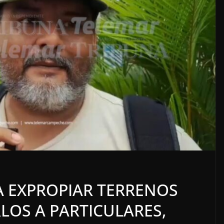
LOCALES
OPINIÓN
DIADOS
TOP TEN DEL REPUDIO
A EXPROPIAR TERRENOS
7 agosto, 2026
LOS A PARTICULARES,