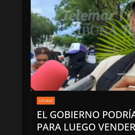
LOCALES
OPINIÓN
LOCALES
LUJOS SUBSI
EL GOBIERNO PODRÍ
6 agosto, 2026
PARA LUEGO VENDER