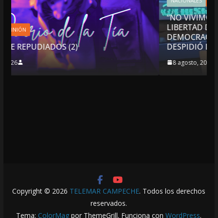
NACIONALES
OPINIÓN
“NO VIVIMOS BUENOS TIEMPOS PARA LA
LIBERTAD DE EXPRESIÓN NI PARA LA
DEMOCRACIA EN MÉXICO”: LUIS CÁRDENAS;
DESPIDIÓ DE MVS
8 agosto, 2026
Copyright © 2026
TELEMAR CAMPECHE
. Todos los derechos
reservados.
Tema:
ColorMag
por ThemeGrill. Funciona con
WordPress
.