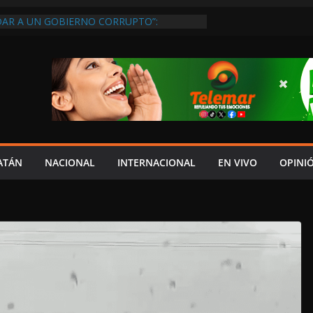
IDAR A UN GOBIERNO CORRUPTO”:
 VIDEO EDITADO PARA DESINFORMAR Y
 SERGIO SARMIENTO
RTEC DICE QUE NO SE PUEDEN ELIMINAR
DOS PORQUE “HAY MENOS
N”
DEL JAGUAR: 07 DE AGOSTO DE 2026
S ES CAPTADA PASEANDO EN LA
LE SERRANO DE MADRID, ESPAÑA
ATÁN
NACIONAL
INTERNACIONAL
EN VIVO
OPINI