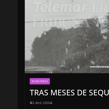
LOCALES
OPINIÓN
EN LAS TRI
JAGUAR: 06
MUNICIPALES
DE 2026
TRAS MESES DE SEQU
6 agosto, 2026
2 abril, 2026