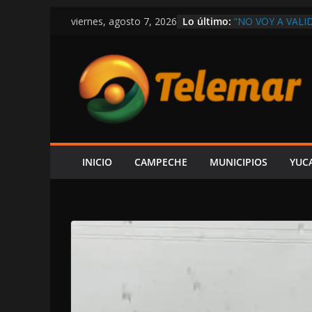
Saltar
Lo último:
“NO VOY A VAL
viernes, agosto 7, 2026
al
MACDONALD
SHEINBAUM USA
contenido
ATACAR, ACUSA
DIRECTOR DE A
LOS TRANSBOR
CONTAMINACIÓ
EN LAS TRIPAS 
LAYDA SANSORE
EXCLUSIVA CAL
INICIO
CAMPECHE
MUNICIPIOS
YUC