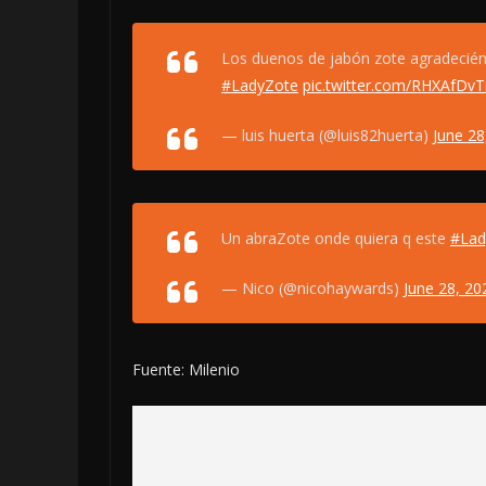
Los duenos de jabón zote agradeciéndo
#LadyZote
pic.twitter.com/RHXAfDv
— luis huerta (@luis82huerta)
June 28
Un abraZote onde quiera q este
#Lad
— Nico (@nicohaywards)
June 28, 20
Fuente: Milenio