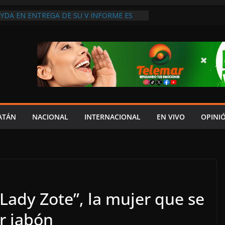
YDA EN ENTREGA DE SU V INFORME ES
RESPETO AL CONGRESO: IGNACIO MUÑOZ;
 COSTUMBRE”
PARABLE DEL AYUNTAMIENTO DE
A A SAN AGUSTÍN OLÁ
RCE EL PÉSIMO SERVICIO DE SALUD EN
CINOS DE LA LEOVIGILDO ACUSAN FALTA
 DE ATENCIÓN”
UDADANO DENUNCIA A “ANDY” LÓPEZ
ICIPADOS DE CAMPAÑA; EXIGE REVISAR
URSOS UTILIZADOS
ATÁN
NACIONAL
INTERNACIONAL
EN VIVO
OPINI
 CENTENARIO DOBLEGAN A LA CFE AL
IRMAR MINUTA, LIBERAN A
E Y LEVANTAN BLOQUEO CARRETERO
Lady Zote”, la mujer que se
ar jabón