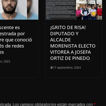
scente es
¡GRITO DE RISA!
estrada por
DIPUTADO Y
e que conoció
ALCALDE
és de redes
MORENISTA ELECTO
es
VITOREA A JOSEFA
ORTIZ DE PINEDO
o, 2023
17 septiembre, 2024
licada.
Los campos obligatorios están marcados con
*