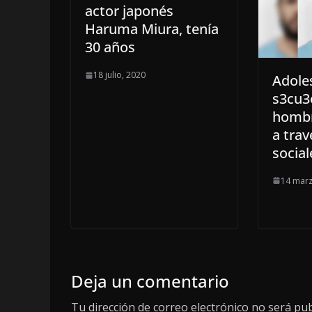
actor japonés
Haruma Miura, tenía
30 años
18 julio, 2020
Adole
s3cu3
hombr
a trav
social
14 marz
Deja un comentario
Tu dirección de correo electrónico no será pub