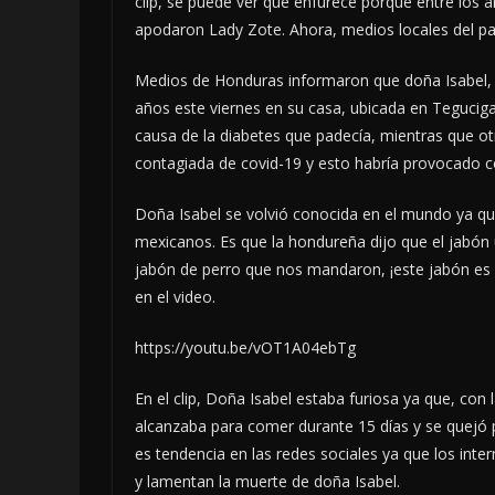
clip, se puede ver que enfurece porque entre los ar
apodaron Lady Zote. Ahora, medios locales del pa
Medios de Honduras informaron que doña Isabel, 
años este viernes en su casa, ubicada en Tegucigal
causa de la diabetes que padecía, mientras que 
contagiada de covid-19 y esto habría provocado c
Doña Isabel se volvió conocida en el mundo ya qu
mexicanos. Es que la hondureña dijo que el jabón ú
jabón de perro que nos mandaron, ¡este jabón es 
en el video.
https://youtu.be/vOT1A04ebTg
En el clip, Doña Isabel estaba furiosa ya que, con
alcanzaba para comer durante 15 días y se quejó 
es tendencia en las redes sociales ya que los intern
y lamentan la muerte de doña Isabel.​