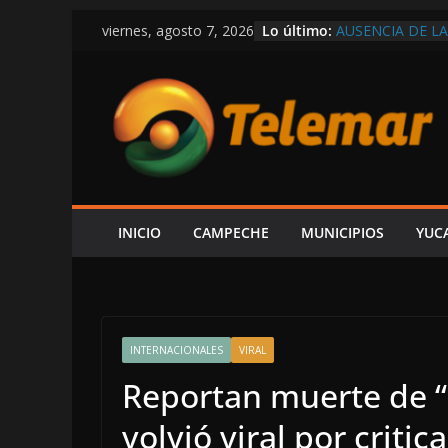
Saltar
Lo último:
AUSENCIA DE LA
viernes, agosto 7, 2026
al
UNA FALTA DE 
“YA SE LE HIZO
contenido
COMUNIDAD IM
CAMPECHE LLEG
LAMENTA PAUL A
EL ESTADO; “VE
DE MEDICINAS Y
MOVIMIENTO CI
POR ACTOS ANT
ORIGEN DE REC
INICIO
CAMPECHE
MUNICIPIOS
YUC
HABITANTES DE
OBLIGARLO A F
SUBINTENDENT
INTERNACIONALES
VIRAL
Reportan muerte de “
volvió viral por critic