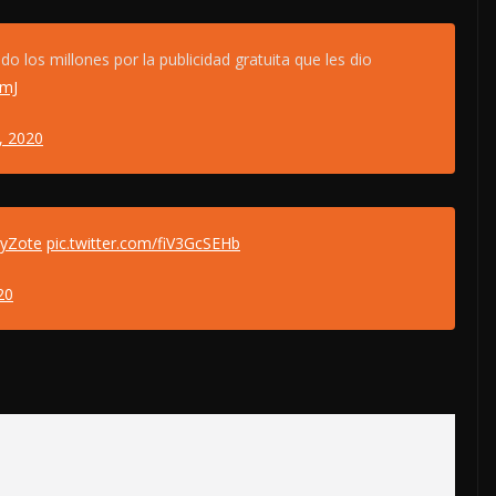
 los millones por la publicidad gratuita que les dio
TmJ
, 2020
yZote
pic.twitter.com/fiV3GcSEHb
20