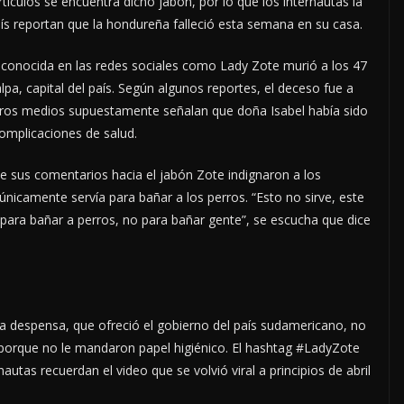
tículos se encuentra dicho jabón, por lo que los internautas la
ís reportan que la hondureña falleció esta semana en su casa.
conocida en las redes sociales como Lady Zote murió a los 47
pa, capital del país. Según algunos reportes, el deceso fue a
otros medios supuestamente señalan que doña Isabel había sido
omplicaciones de salud.
e sus comentarios hacia el jabón Zote indignaron a los
nicamente servía para bañar a los perros. “Esto no sirve, este
para bañar a perros, no para bañar gente”, se escucha que dice
 la despensa, que ofreció el gobierno del país sudamericano, no
porque no le mandaron papel higiénico. El hashtag #LadyZote
autas recuerdan el video que se volvió viral a principios de abril