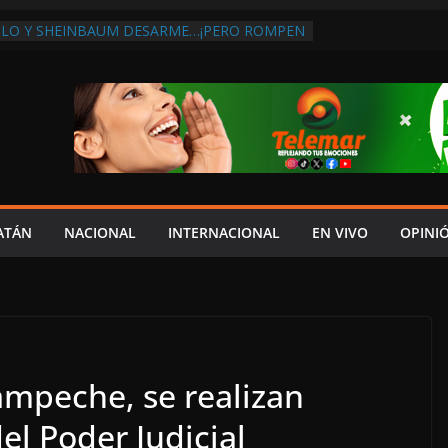
MLO Y SHEINBAUM DESARME…¡PERO ROMPEN
OMPRA DE ARMAS AL EXTRANJERO!:
CONTRA LA CORRUPCIÓN
BA DISCURSO DE LAYDA AL REVELAR QUE
GISTRA LA PEOR CAÍDA DE
ONES DEL PAÍS, POR PÉSIMA RECAUDACIÓN
E INFLUENCIAS POLÍTICAS EN
ÓN POR TRAGEDIA EN LA AVENIDA COSTERA;
ACITADO ASUME CULPA DEL HIJO?
BOLES SOBRE LA CARRETERA LIBRE
ATÁN
NACIONAL
INTERNACIONAL
EN VIVO
OPINI
EYBAPLAYA
CLO PAZ FRACASO DE LAYDA EN SEGURIDAD;
ME DEJÓ MUCHO QUE DESEAR”
ampeche, se realizan
el Poder Judicial