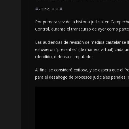
7 junio, 2020
Por primera vez de la historia judicial en Campech
Control, durante el transcurso de ayer como parte 
Las audiencias de revisión de medida cautelar se l
estuvieron “presentes” (de manera virtual) cada un
ofendido, defensa e imputados.
Al final se consideró exitosa, y se espera que el P
para el desahogo de procesos judiciales penales, ci
LOCALES
OPINIÓN
INFORME EL
4 agosto, 2026