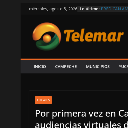
Saltar
Lo último:
PREDICAN A
miércoles, agosto 5, 2026
al
RÉCORD EN C
MEXICANOS 
contenido
SHCP DERRUM
CAMPECHE RE
PARTICIPACI
DEL ISR
SOSPECHAS D
INVESTIGACI
¿PAPÁ INCAP
CAEN DOS ÁR
INICIO
CAMPECHE
MUNICIPIOS
YUC
CAMPECHE-S
EXHIBE ACIS
“SU V INFOR
LOCALES
Por primera vez en C
audiencias virtuales d