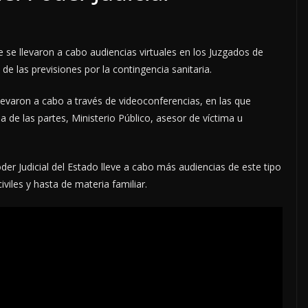
e se llevaron a cabo audiencias virtuales en los Juzgados de
de las previsiones por la contingencia sanitaria.
levaron a cabo a través de videoconferencias, en las que
a de las partes, Ministerio Público, asesor de víctima u
oder Judicial del Estado lleve a cabo más audiencias de este tipo
viles y hasta de materia familiar.
LOCALES
OPINIÓN
ECTORERO
INCANSABLE ACOSO
5 agosto, 2026