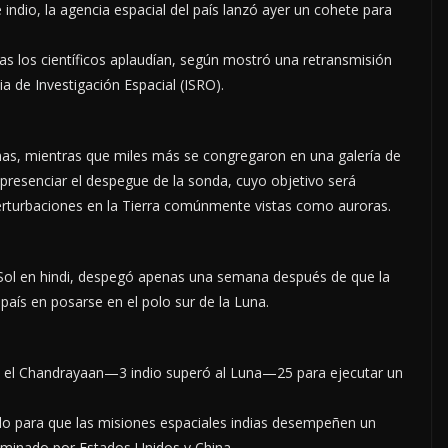
e indio, la agencia espacial del país lanzó ayer un cohete para
s los científicos aplaudían, según mostró una retransmisión
ia de Investigación Espacial (ISRO).
nas, mientras que miles más se congregaron en una galería de
presenciar el despegue de la sonda, cuyo objetivo será
perturbaciones en la Tierra comúnmente vistas como auroras.
Sol en hindi, despegó apenas una semana después de que la
 país en posarse en el polo sur de la Luna.
, el Chandrayaan—3 indio superó al Luna—25 para ejecutar un
do para que las misiones espaciales indias desempeñen un
minado por Estados Unidos y China.