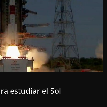
LOCALES
OPINIÓN
 ACOSO
LUJOS SUBSIDIADOS
ra estudiar el Sol
6 agosto, 2026