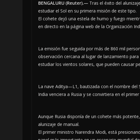
BENGALURU (Reuter).—
Tras el éxito del alunizaj
estudiar el Sol en su primera misión de este tipo.
El cohete dejó una estela de humo y fuego mientra
en directo en la página web de la Organización Ind
La emisión fue seguida por más de 860 mil perso
observación cercana al lugar de lanzamiento para 
estudiar los vientos solares, que pueden causar 
La nave Aditya—L1, bautizada con el nombre del 
India venciera a Rusia y se convirtiera en el primer
Aunque Rusia disponía de un cohete más potente
alunizaje de manual.
El primer ministro Narendra Modi, está presionan
papel más importante en un escenario mundial do