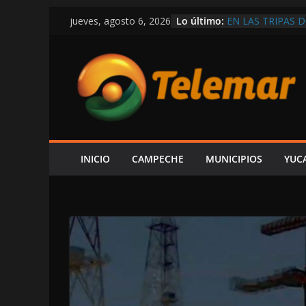
Saltar
Lo último:
EN LAS TRIPAS D
jueves, agosto 6, 2026
al
VÍCTOR SARMIE
INFORME DE LA
contenido
LUJOS SUBSIDIA
OTRA VEZ SIN P
UN CARRIL EN L
¡TOME SUS PREC
BALEAN UNA CAS
SEGURIDAD QUE
INICIO
CAMPECHE
MUNICIPIOS
YUC