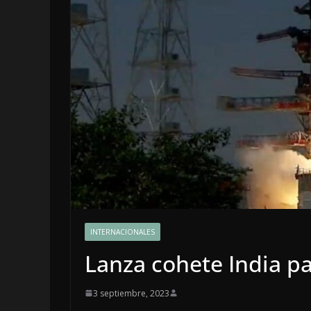
LOCALES
OPINIÓN
INTERNACIONALES
INCANSABLE
Lanza cohete India pa
5 agosto, 2026
3 septiembre, 2023