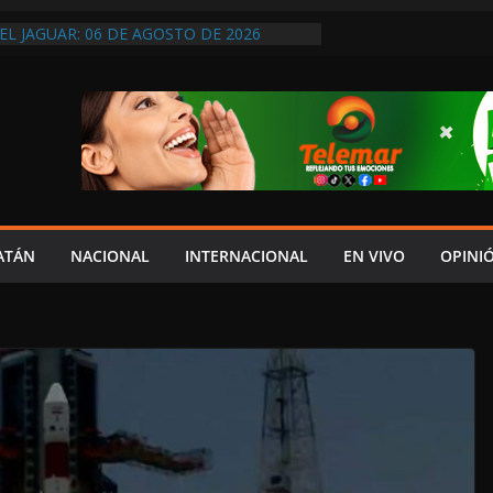
EL JAGUAR: 06 DE AGOSTO DE 2026
NTO ENTREGA EL DOCUMENTO DEL V
YDA AL CONGRESO
DOS
REVIO AVISO, SEDUMOP CIERRA TRAMO DE
A AVENIDA OBREGÓN Y CAUSA CAOS VIAL;
AUCIONES!
A EN POMUCH, HECELCHAKÁN; ¿Y LA
 PRESUMEN LAYDA Y MARCELA?
ATÁN
NACIONAL
INTERNACIONAL
EN VIVO
OPINI