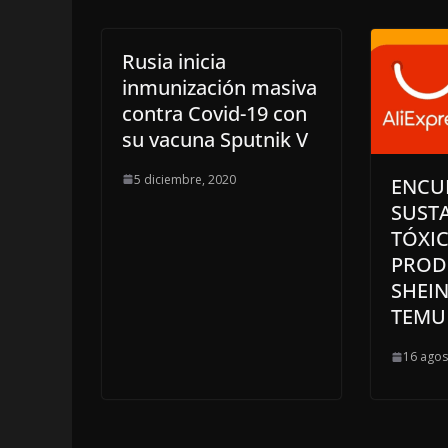
Rusia inicia
inmunización masiva
contra Covid-19 con
su vacuna Sputnik V
5 diciembre, 2020
ENCU
SUST
TÓXIC
PROD
SHEIN
TEMU
16 agos