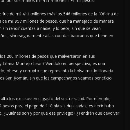
on por sus manos mil 411 millones 179 mil pesos.
 fue de mil 411 millones más los 546 millones de la “Oficina de
es de mil 957 millones de pesos, que ha manejado de manera
 sin rendir cuentas a nadie, y lo peor, sin que se vean
caños, sino seguramente a las cuentas bancarias que tiene en
a los 200 millones de pesos que malversaron en sus
y Liliana Montejo León? Viéndolo en perspectiva, es una
do, obeso y corrupto que representa la bolsa multimillonaria
res San Román, sin que los campechanos veamos beneficio
lto los excesos en el gasto del sector salud. Por ejemplo,
2 pesos para el pago de 118 plazas duplicadas, es decir hubo
. ¿Quiénes son y por qué ese privilegio? ¿Tendrán que devolver