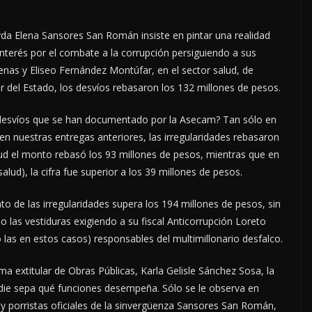
da Elena Sansores San Román insiste en pintar una realidad
interés por el combate a la corrupción persiguiendo a sus
nas y Eliseo Fernández Montúfar, en el sector salud, de
ior del Estado, los desvíos rebasaron los 132 millones de pesos.
 desvíos que se han documentado por la Asecam? Tan sólo en
n nuestras entregas anteriores, las irregularidades rebasaron
alud el monto rebasó los 93 millones de pesos, mientras que en
alud), la cifra fue superior a los 39 millones de pesos.
o de las irregularidades supera los 194 millones de pesos, sin
 las vestiduras exigiendo a su fiscal Anticorrupción Loreto
 (o las en estos casos) responsables del multimillonario desfalco.
ma extitular de Obras Públicas, Karla Gelisle Sánchez Sosa, la
die sepa qué funciones desempeña. Sólo se le observa en
y porristas oficiales de la sinvergüenza Sansores San Román,