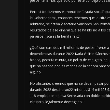
pesos, tenemos que sólo por este concepto pasar
Pero si totalizamos el monto de “ayuda social” que
la Gobernadora”, entonces tenemos que la cifra 
arbitraria, selectiva y sectaria Sansores San Román
resultados de ese dineral que se ha ido no a los 
paraísos fiscales la familia feliz.
¿Qué son casi dos mil millones de pesos, frente 
dependencias durante 2022 Karla Gelisle Sánchez 
bicoca, pecatta minuta, un pelito de ese gato lanu
que ha pasado por las manos de la señora Sanso
alguno.
No obstante, creemos que no se deben pasar por a
durante 2022 destinaron22 millones 814 mil 658.6
118 empleados de esa Secretaría con doble sueldo
el dinero ilegalmente devengado?