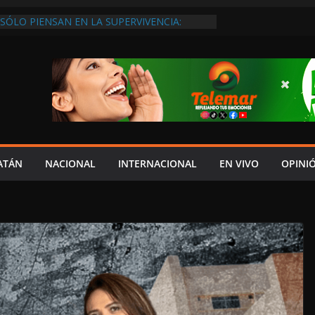
SÓLO PIENSAN EN LA SUPERVIVENCIA:
GOBIERNO DEBE APOYARLOS PARA QUE
EREN EMPLEOS
XIGEN REHABILITAR EL CAMINO #LA
ISIÓN DEL NORTE
 ANUALES A CAMPAMENTOS TORTUGUEROS,
DE LAYDA SE “LEVANTA LA CORBATA” PARA
 APOYA A LA ECOLOGÍA: COSGAYA
EDES: ISLA AGUADA ES PUEBLO MÁGICO…
DE VERGÜENZA!
AIDOPSIQUIATRAS EN CAMPECHE Y NADIE
ATÁN
NACIONAL
INTERNACIONAL
EN VIVO
OPINI
ERE VENIR: VERÓNICA PERAZA