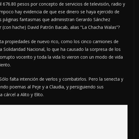
 676.80 pesos por concepto de servicios de televisión, radio y
 tampoco hay evidencia de que ese dinero se haya ejercido de
las páginas fantasmas que administran Gerardo Sánchez
er (con hache) David Patrón Bacab, alias “La Chacha Walas”?
nta propiedades de nuevo rico, como los cinco camiones de
 Solidaridad Nacional, lo que ha causado la sorpresa de los
orrupto vocerito y toda la vida lo vieron con un modo de vida
iento.
ólo falta intención de verlos y combatirlos. Pero la senecta y
endo poemas al Peje y a Claudia, y persiguiendo sus
cárcel a Alito y Elito.