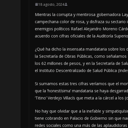
18 agosto, 2024
Mientras la corrupta y mentirosa gobernadora Lay
campechana color de rosa, y disfraza su sectario 
enemigos políticos Rafael Alejandro Moreno Cárde
acuerdo con cifras oficiales de la Auditoría Super
¿Qué ha dicho la insensata mandataria sobre los
la Secretaría de Obras Públicas, como señalamos e
los 62 millones de pesos, y en la Secretaría de S
el Instituto Descentralizado de Salud Pública (Indes
Si sumamos estas tres cifras veríamos que el mont
que la ‘honestísima’ mandataria se haya desgarrado
‘Titino’ Verdejo Villacís que meta a la cárcel a los
No hay que olvidar que a la inefable y simpatiquísi
tiene cobrando en Palacio de Gobierno sin que na
redes sociales como una más de las aplaudidoras 