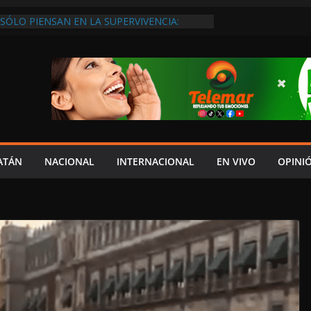
SÓLO PIENSAN EN LA SUPERVIVENCIA:
GOBIERNO DEBE APOYARLOS PARA QUE
EREN EMPLEOS
XIGEN REHABILITAR EL CAMINO #LA
ISIÓN DEL NORTE
 ANUALES A CAMPAMENTOS TORTUGUEROS,
DE LAYDA SE “LEVANTA LA CORBATA” PARA
 APOYA A LA ECOLOGÍA: COSGAYA
EDES: ISLA AGUADA ES PUEBLO MÁGICO…
DE VERGÜENZA!
AIDOPSIQUIATRAS EN CAMPECHE Y NADIE
ATÁN
NACIONAL
INTERNACIONAL
EN VIVO
OPINI
ERE VENIR: VERÓNICA PERAZA