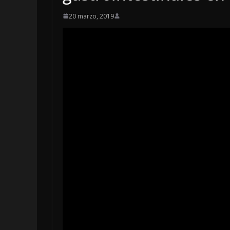
20 marzo, 2019
OPINIÓN
Enriquecimien
sospechoso
6 agosto, 2026