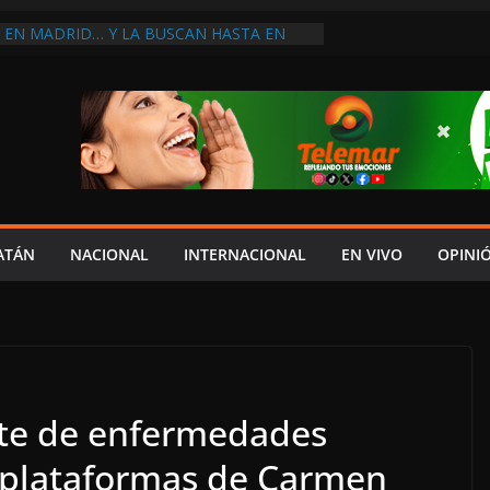
A EN MADRID… Y LA BUSCAN HASTA EN
ES POSTALES POR CRISIS FINANCIERA EN
A EN UNA DE LAS CADENAS DE ARTÍCULOS
RANDES DE EUROPA: MARCEL CARRILLO
 SU PEOR MOMENTO: PAN; LA ECONOMÍA
ESO, CRECE LA INSEGURIDAD, NO HAY
S CRÍTICOS SON CENSURADOS
L MITO
PERDER EL TIEMPO”; INFRAESTRUCTURA
OBSOLETA Y URGE MODERNIZARLA:
ATÁN
NACIONAL
INTERNACIONAL
EN VIVO
OPINI
M ARANDA
te de enfermedades
n plataformas de Carmen