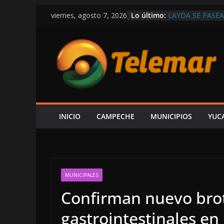
Saltar
Lo último:
LAYDA SE PASE
viernes, agosto 7, 2026
al
POSTES Y BUZON
CAMPECHE
contenido
CAPTAN A LAYD
DE LUJO MÁS G
VIVE CAMPECHE
ESTÁ EN RETROC
OBRAS Y MEDIO
SE DERRUMBA E
DENUNCIAR ES 
DE LA CFE ES 
INICIO
CAMPECHE
MUNICIPIOS
YUC
ALCALDE HIRA
MUNICIPALES
Confirman nuevo bro
gastrointestinales e