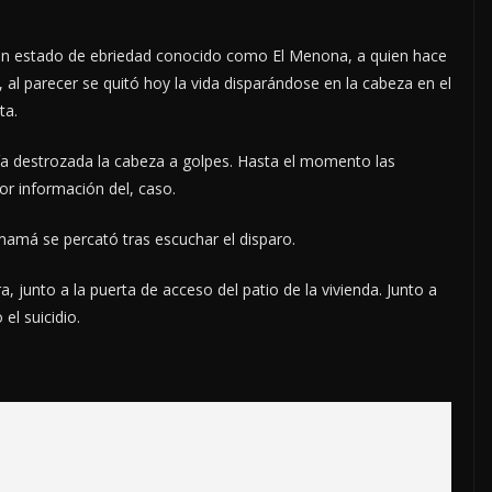
en estado de ebriedad conocido como El Menona, a quien hace
al parecer se quitó hoy la vida disparándose en la cabeza en el
ta.
nía destrozada la cabeza a golpes. Hasta el momento las
r información del, caso.
 mamá se percató tras escuchar el disparo.
 junto a la puerta de acceso del patio de la vivienda. Junto a
el suicidio.