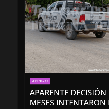
LOCALES
OPINIÓN
MUNICIPALES
INCANSAB
APARENTE DECISIÓN
5 agosto, 2026
MESES INTENTARON 