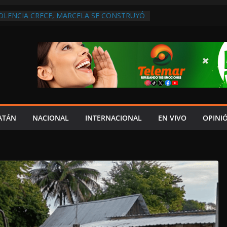
IOLENCIA CRECE, MARCELA SE CONSTRUYÓ
S EN SAN LORENZO
A ATENDER INSEGURIDAD, FORTALECER LA
ENERAR EMPLEOS
A NO PAGA A PROVEEDORES, PEMEX LA
ONTRATO
 QUE HAY UN PROYECTO PARA
TRO CULTURAL MULTIFUNCIONAL EN EL
ECH
 AUTORIZACIÓN MÉDICA PARA FIJAR
PRESUNTO RESPONSABLE DEL ACCIDENTE
ATÁN
NACIONAL
INTERNACIONAL
EN VIVO
OPINI