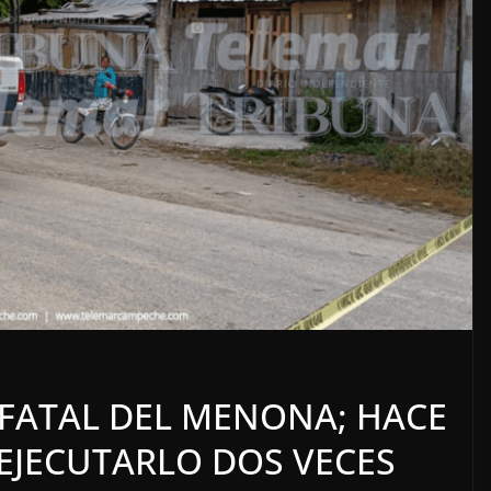
LOCALES
OPINIÓN
LE ACOSO
LUJOS SUBSIDIADO
 FATAL DEL MENONA; HACE
6 agosto, 2026
EJECUTARLO DOS VECES