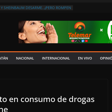
 Y SHEINBAUM DESARME…¡PERO ROMPEN
RA DE ARMAS AL EXTRANJERO!:
TRA LA CORRUPCIÓN
 DISCURSO DE LAYDA AL REVELAR QUE
TRA LA PEOR CAÍDA DE
S DEL PAÍS, POR PÉSIMA RECAUDACIÓN
NFLUENCIAS POLÍTICAS EN
POR TRAGEDIA EN LA AVENIDA COSTERA;
TADO ASUME CULPA DEL HIJO?
ES SOBRE LA CARRETERA LIBRE
ATÁN
NACIONAL
INTERNACIONAL
EN VIVO
OPINI
APLAYA
 PAZ FRACASO DE LAYDA EN SEGURIDAD;
DEJÓ MUCHO QUE DESEAR”
nto en consumo de drogas
he