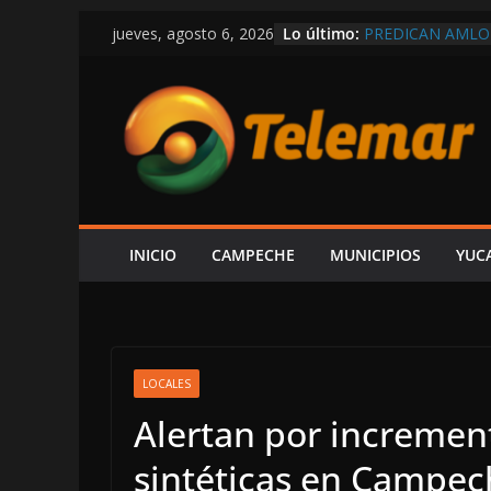
Saltar
Lo último:
PREDICAN AMLO
jueves, agosto 6, 2026
al
RÉCORD EN COMP
MEXICANOS CON
contenido
SHCP DERRUMBA
CAMPECHE REGIS
PARTICIPACIONE
DEL ISR
SOSPECHAS DE I
INVESTIGACIÓN 
¿PAPÁ INCAPACI
CAEN DOS ÁRBOL
INICIO
CAMPECHE
MUNICIPIOS
YUC
CAMPECHE-SEYB
EXHIBE ACISCLO
“SU V INFORME 
LOCALES
Alertan por increme
sintéticas en Campec