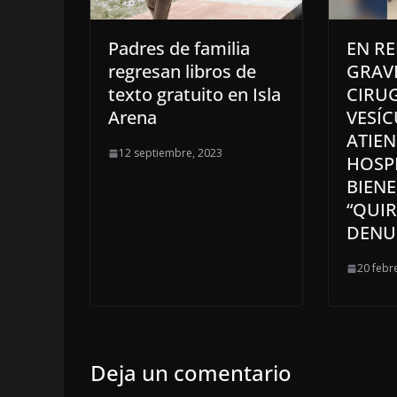
Padres de familia
EN RE
regresan libros de
GRAV
texto gratuito en Isla
CIRUG
Arena
VESÍC
ATIEN
12 septiembre, 2023
HOSPI
BIEN
“QUIR
DENU
20 febr
Deja un comentario