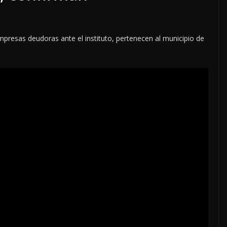
mpresas deudoras ante el instituto, pertenecen al municipio de
NACIONALES
OPINIÓN
“NO VIVIMOS BUENOS
TIEMPOS PARA LA
LIBERTAD DE EXPRESIÓ
NI PARA LA
DEMOCRACIA EN
MÉXICO”: LUIS
CÁRDENAS; SE DESPIDI
 EL MITO
DE MVS
8 agosto, 2026