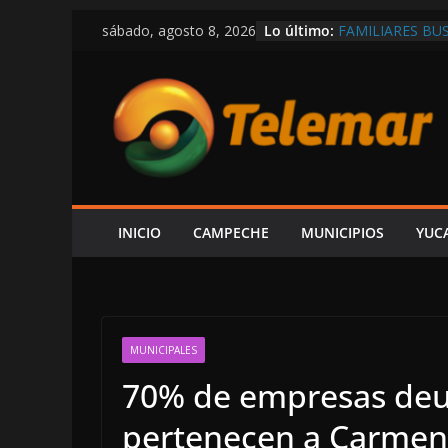
Saltar
Lo último:
FAMILIARES BU
sábado, agosto 8, 2026
al
DESAPARECIDO 
CONVOCAN A EX
contenido
ESCÁRCEGA CON
NO CUMPLIÓ L
DEL 2% ACORDA
CÓRDOBA
EN APOYO A LA
DE REGRESO A C
AGOSTO
“NO VIVIMOS B
INICIO
CAMPECHE
MUNICIPIOS
YUC
EXPRESIÓN NI P
CÁRDENAS; SE 
MUNICIPALES
70% de empresas deu
pertenecen a Carmen