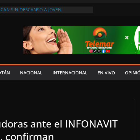
SCAN SIN DESCANSO A JOVEN
Y PIDEN APOYO PARA LOCALIZARLO
HIBIR A DEUDORES ALIMENTARIOS EN
 “TENDEDERO” DE LEY SABINA
A COMUNA CON EL AUMENTO SALARIAL
DO EN LA MINUTA, DENUNCIA MIGUEL
 ECONOMÍA FAMILIAR REALIZAN LA FERIA
LASES 2026; SERÁ EN ESTE MES DE
UENOS TIEMPOS PARA LA LIBERTAD DE
ATÁN
NACIONAL
INTERNACIONAL
EN VIVO
OPINI
ARA LA DEMOCRACIA EN MÉXICO”: LUIS
DESPIDIÓ DE MVS
doras ante el INFONAVIT
, confirman