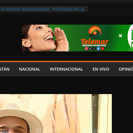
A ATENDER INSEGURIDAD, FORTALECER LA
ENERAR EMPLEOS
DEL JAGUAR: 07 DE AGOSTO DE 2026
S ES CAPTADA PASEANDO EN LA
LE SERRANO DE MADRID, ESPAÑA
IDAR A UN GOBIERNO CORRUPTO”:
O SABE SI TIENE EXAMEN DE RIESGO EN
RQUE NO ESTÁ EN SU OFICINA!
ATÁN
NACIONAL
INTERNACIONAL
EN VIVO
OPINI