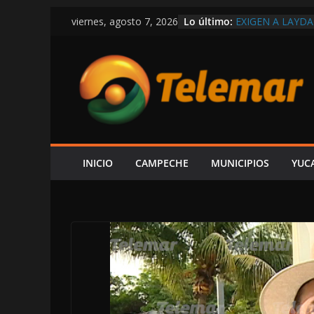
Saltar
Lo último:
EXIGEN A LAYD
viernes, agosto 7, 2026
al
ECONOMÍA Y G
EN LAS TRIPAS 
contenido
LAYDA SANSORE
EXCLUSIVA CAL
“NO VOY A VAL
MACDONALD
ÁNUAR DÁGER N
TAMARINDO…¡PO
INICIO
CAMPECHE
MUNICIPIOS
YUC