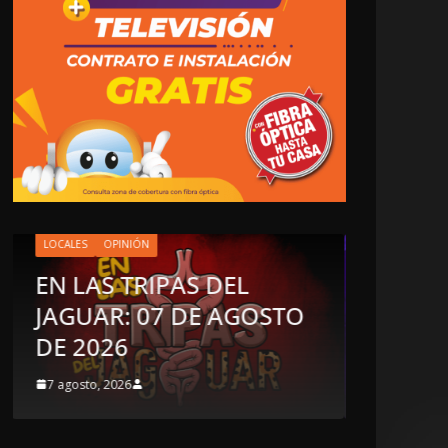
LOCALES
EN L
LOCALES
OPINIÓN
JAGU
LUJOS SUBSIDIADOS
DE 2
6 agosto, 2026
6 agosto