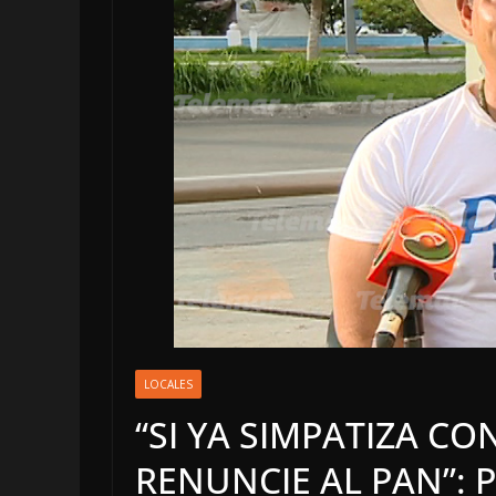
OPINIÓN
LUSTRO PERD
LOCALES
“SI YA SIMPATIZA C
5 agosto, 2026
RENUNCIE AL PAN”: 