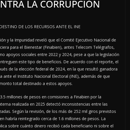
ONTRA LA CORRUPCIÓN
DESTINO DE LOS RECURSOS ANTE EL INE
ión y la Impunidad reveló que el Comité Ejecutivo Nacional de
nciera para el Bienestar (Finabien), antes Telecom Telégrafos,
mo apoyos sociales entre 2022 y 2024, pese a que la legislación
entreguen este tipo de beneficios. De acuerdo con el reporte, el
s de la elección federal de 2024, en la que resultó ganadora
ante el Instituto Nacional Electoral (INE), además de que
l monto total destinado a estos apoyos.
.5 millones de pesos en comisiones a Finabien por la
nterna realizada en 2025 detectó inconsistencias entre las
adas. Según la revisión, de los más de 252 mil giros previstos
en habría reintegrado cerca de 1.6 millones de pesos. La
ica sobre cuánto dinero recibió cada beneficiario ni sobre el