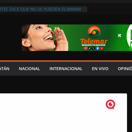
RTEC DICE QUE NO SE PUEDEN ELIMINAR
DOS PORQUE “HAY MENOS
N”
RCE EL PÉSIMO SERVICIO DE SALUD EN
CINOS DE LA LEOVIGILDO ACUSAN FALTA
 DE ATENCIÓN”
 CENTENARIO DOBLEGAN A LA CFE AL
IRMAR MINUTA, LIBERAN A
E Y LEVANTAN BLOQUEO CARRETERO
YDA EN ENTREGA DE SU V INFORME ES
RESPETO AL CONGRESO: IGNACIO MUÑOZ;
ATÁN
NACIONAL
INTERNACIONAL
EN VIVO
OPINI
 COSTUMBRE”
 VIDEO EDITADO PARA DESINFORMAR Y
 SERGIO SARMIENTO