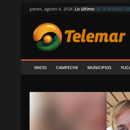
Saltar
Lo último:
EL GOBIERNO DE
jueves, agosto 6, 2026
al
POR CARMEN, R
¡HASTA ITALIA Q
contenido
SARMIENTO M
VEDA DE CAMAR
RIBEREÑOS; ING
EXGOBERNADOR 
ORDENAR LA DES
CONOCER PARAD
FGR
¡SE ESTÁ SALIE
INICIO
CAMPECHE
MUNICIPIOS
YUC
DETONACIONES E
DESPLIEGAN OP