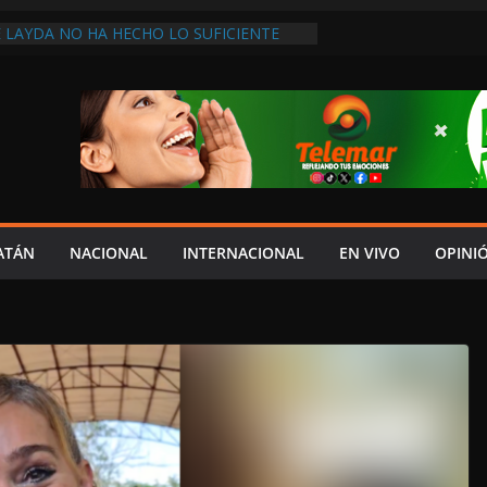
 LAYDA NO HA HECHO LO SUFICIENTE
ECONOCE DIPUTADA LOCAL DE MORENA
UIERE COPIAR A SHEINBAUM!, ASEGURA
ALDONADO
ÓN Y ROBOLO GOLPEA A PESCADORES
RESOS FAMILIARES SE REDUCEN
ÁNGEL “N” FUE DETENIDO POR
TRUCCIÓN DE EVIDENCIAS PARA
ERO DE ESTUDIANTES DE AYOTZINAPA:
NDO DAE CONTROL! REPORTAN
ATÁN
NACIONAL
INTERNACIONAL
EN VIVO
OPINI
N LA INVASIÓN SINAÍ; AUTORIDADES
ERATIVO