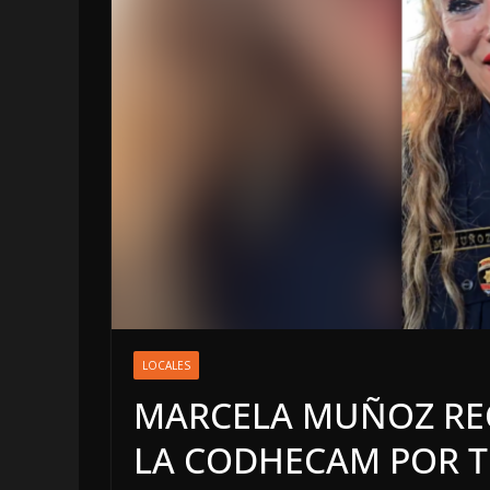
LOCALES
OPINIÓN
LOCALES
INCANSABLE 
MARCELA MUÑOZ REC
5 agosto, 2026
LA CODHECAM POR T