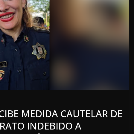
LOCALES
OPINIÓN
ACOSO
LUJOS SUBSIDIADOS
IBE MEDIDA CAUTELAR DE
6 agosto, 2026
RATO INDEBIDO A