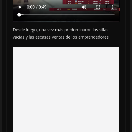
Desde luego, una vez más predominaron las sillas
vacías y las escasas ventas de los emprendedores.