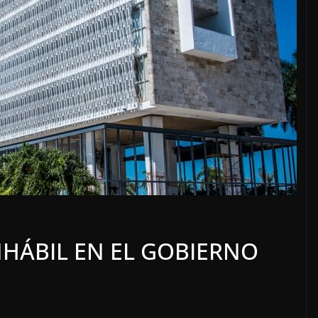
quecimiento
OPINIÓN
echoso
SE DERRUMBA 
NHÁBIL EN EL GOBIERNO
o, 2026
7 agosto, 2026