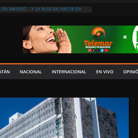
A EN MADRID… Y LA BUSCAN HASTA EN
NES POSTALES POR CRISIS FINANCIERA EN
A EN UNA DE LAS CADENAS DE ARTÍCULOS
RANDES DE EUROPA: MARCEL CARRILLO
 SU PEOR MOMENTO: PAN; LA ECONOMÍA
CESO, CRECE LA INSEGURIDAD, NO HAY
S CRÍTICOS SON CENSURADOS
L MITO
PERDER EL TIEMPO”; INFRAESTRUCTURA
OBSOLETA Y URGE MODERNIZARLA:
ATÁN
NACIONAL
INTERNACIONAL
EN VIVO
OPINI
M ARANDA