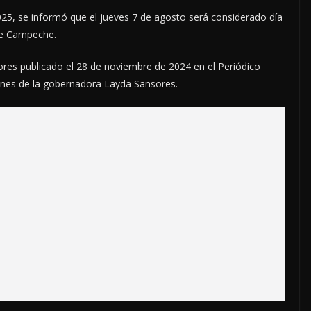
025, se informó que el jueves 7 de agosto será considerado día
 de Campeche.
ores publicado el 28 de noviembre de 2024 en el Periódico
iones de la gobernadora Layda Sansores.