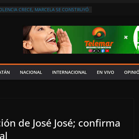
IOLENCIA CRECE, MARCELA SE CONSTRUYÓ
S EN SAN LORENZO
A ATENDER INSEGURIDAD, FORTALECER LA
ENERAR EMPLEOS
A NO PAGA A PROVEEDORES, PEMEX LA
ONTRATO
 QUE HAY UN PROYECTO PARA
TRO CULTURAL MULTIFUNCIONAL EN EL
ECH
 AUTORIZACIÓN MÉDICA PARA FIJAR
PRESUNTO RESPONSABLE DEL ACCIDENTE
ATÁN
NACIONAL
INTERNACIONAL
EN VIVO
OPINI
ción de José José; confirma
al