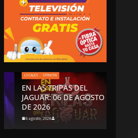
LOCALES
OPINIÓN
EN LAS TRIPAS DEL
JAGUAR: 06 DE AGOSTO
OPINIÓN
DE 2026
LUSTR
6 agosto, 2026
5 agosto, 2