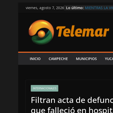
Saltar
Lo último:
MIENTRAS LA V
viernes, agosto 7, 2026
al
DEPARTAMENTO
EXIGEN A LAYD
contenido
ECONOMÍA Y G
AUNQUE PROTEX
PREMIA CON C
CONFIRMA REHN
CONSTRUIR CEN
FORO AH KIM P
ESPERA ALCUDIA
AUDIENCIA AL 
INICIO
CAMPECHE
MUNICIPIOS
YUC
EN LA COSTERA
INTERNACIONALES
Filtran acta de defun
que falleció en hospit