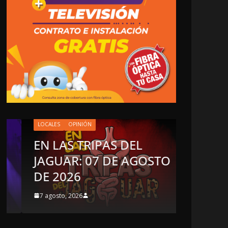
LOCALES
OPINIÓN
EN LAS TRIPAS DEL
OPINIÓN
JAGUAR: 07 DE AGOSTO
Enriqu
DE 2026
sospe
7 agosto, 2026
6 agosto, 2