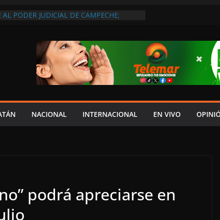
 AL PODER JUDICIAL DE CAMPECHE;
NAL DE GOBERNARTE LO UBICA EN EL
GE CARPETA DE INVESTIGACIÓN POR
SABANCUY
VEEDORES INMOVILIZAN CAMIÓN EN
INCUMPLIMIENTO DE ACUERDOS DE
ESA NO ACTÚA DE BUENA FE”
RMÓ NI EL 10% DE ACCIONES QUE
PRESUPUESTO, MIENTRAS CAEN EL
INDICADORES ECONÓMICOS: SALIM
ATÁN
NACIONAL
INTERNACIONAL
EN VIVO
OPINI
 IMPORTAN LOS LLAMADOS DEL PALACIO
 MORENA A SER CONGRUENTE CON LA
eno” podrá apreciarse en
ulio