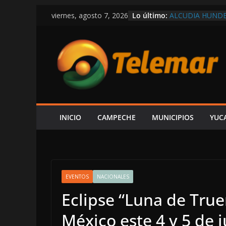
Saltar
Lo último:
ALCUDIA HUNDE
viernes, agosto 7, 2026
al
RANKING NACIO
LUGAR 22
contenido
FGR PEDIRÁ A F
EJECUTADO EN 
¡TENSIÓN! PRO
PROTEXA ANTE 
PAGO; “LA EMPR
LAYDA NO INFO
ABARCARON EL 
EMPLEO Y LOS 
INICIO
CAMPECHE
MUNICIPIOS
YUC
A LAYDA NO LE
NACIONAL Y DE
AUSTERIDAD
EVENTOS
NACIONALES
Eclipse “Luna de Tru
México este 4 y 5 de j