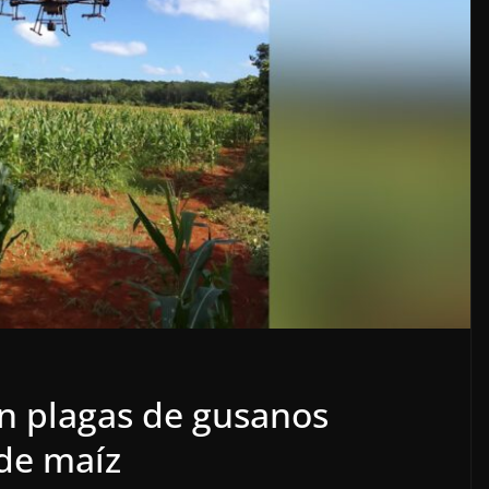
cimiento
OPINIÓN
hoso
SE DERRUMBA EL 
n plagas de gusanos
6
7 agosto, 2026
 de maíz