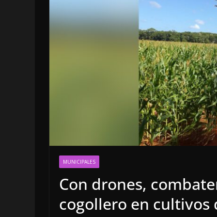
OPINIÓN
Enrique
MUNICIPALES
sospec
Con drones, combate
6 agosto, 202
cogollero en cultivos