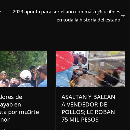
e
2023 apunta para ser el año con más ej3cuci0nes
en toda la historia del estado
dores de
ASALTAN Y BALEAN
ayab en
A VENDEDOR DE
sta por mu3rte
POLLOS; LE ROBAN
nor
75 MIL PESOS