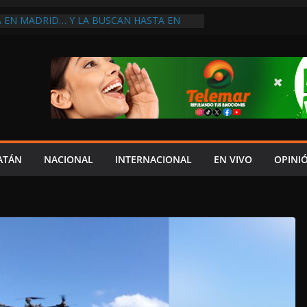
A EN MADRID… Y LA BUSCAN HASTA EN
NES POSTALES POR CRISIS FINANCIERA EN
A EN UNA DE LAS CADENAS DE ARTÍCULOS
RANDES DE EUROPA: MARCEL CARRILLO
 SU PEOR MOMENTO: PAN; LA ECONOMÍA
CESO, CRECE LA INSEGURIDAD, NO HAY
S CRÍTICOS SON CENSURADOS
L MITO
PERDER EL TIEMPO”; INFRAESTRUCTURA
OBSOLETA Y URGE MODERNIZARLA:
ATÁN
NACIONAL
INTERNACIONAL
EN VIVO
OPINI
M ARANDA