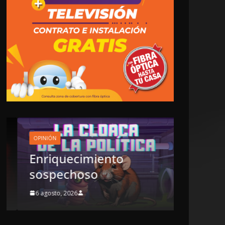
OPINIÓN
Enriquecimiento
LOCALES
O
sospechoso
LUJOS
6 agosto, 2026
6 agosto, 2