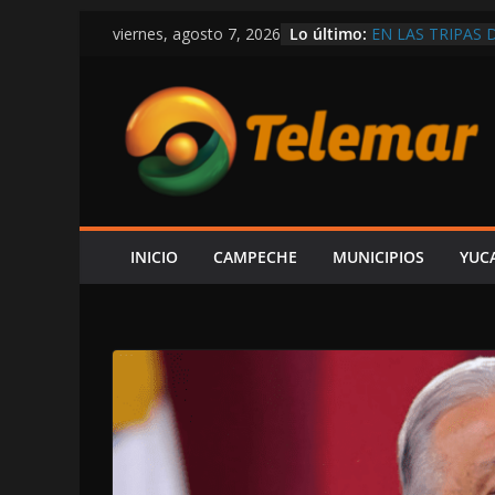
Saltar
Lo último:
EN LAS TRIPAS 
viernes, agosto 7, 2026
al
HABITANTES DE
OBLIGARLO A F
contenido
SUBINTENDENT
AUSENCIA DE LA
UNA FALTA DE 
“YA SE LE HIZO
SHEINBAUM USA
ATACAR, ACUSA
DIRECTOR DE A
LOS TRANSBOR
INICIO
CAMPECHE
MUNICIPIOS
YUC
CONTAMINACIÓ