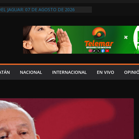
DEL JAGUAR: 07 DE AGOSTO DE 2026
 CENTENARIO DOBLEGAN A LA CFE AL
IRMAR MINUTA, LIBERAN A
E Y LEVANTAN BLOQUEO CARRETERO
YDA EN ENTREGA DE SU V INFORME ES
RESPETO AL CONGRESO: IGNACIO MUÑOZ;
 COSTUMBRE”
 VIDEO EDITADO PARA DESINFORMAR Y
 SERGIO SARMIENTO
RTEC DICE QUE NO SE PUEDEN ELIMINAR
DOS PORQUE “HAY MENOS
ATÁN
NACIONAL
INTERNACIONAL
EN VIVO
OPINI
N”