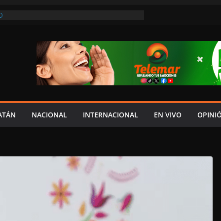
O
REVIO AVISO, SEDUMOP CIERRA TRAMO DE
A AVENIDA OBREGÓN Y CAUSA CAOS VIAL;
AUCIONES!
A EN POMUCH, HECELCHAKÁN; ¿Y LA
 PRESUMEN LAYDA Y MARCELA?
EL JAGUAR: 06 DE AGOSTO DE 2026
NÓMICO Y MAYOR INSEGURIDAD CON
OVIA
ATÁN
NACIONAL
INTERNACIONAL
EN VIVO
OPINI