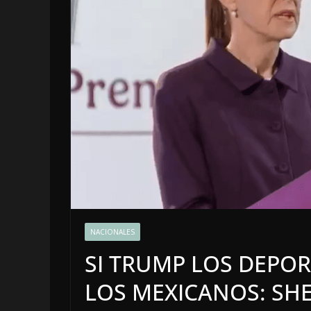
OPINIÓN
LA CLOAC
POLÍTICA
NACIONALES
DE 2026
SI TRUMP LOS DEPOR
4 agosto, 2026
LOS MEXICANOS: SH