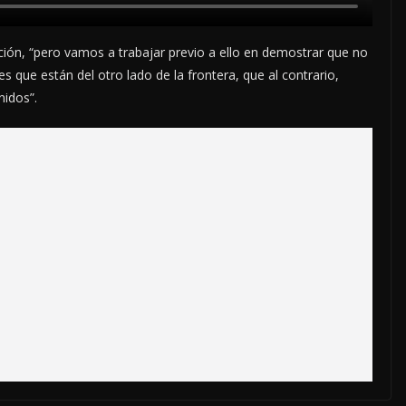
ación, “pero vamos a trabajar previo a ello en demostrar que no
 que están del otro lado de la frontera, que al contrario,
nidos”.