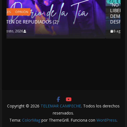
“NO VIVIMOS BUENOS TIEMPOS PAR
LIBERTAD DE EXPRESIÓN NI PARA LA
DEMOCRACIA EN MÉXICO”: LUIS CÁR
DESPIDIÓ DE MVS
8 agosto, 2026
Copyright © 2026
TELEMAR CAMPECHE
. Todos los derechos
reservados.
Tema:
ColorMag
por ThemeGrill. Funciona con
WordPress
.