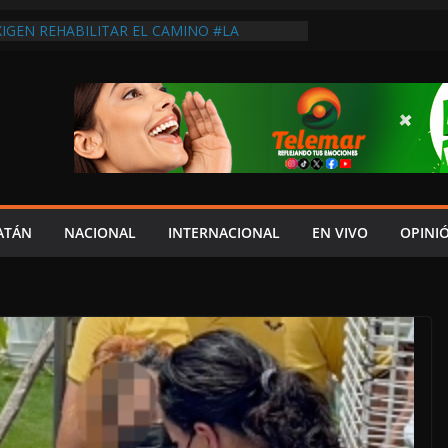
XIGEN REHABILITAR EL CAMINO #LA
ISIÓN DEL NORTE
ES DEBE ATENDER LA INSEGURIDAD:
ES
E MANIFESTARÁN DE MANERA PÁCIFICA
RESPUESTAS SOBRE LA GASOLINA DEL
ACMA
VE EN LAS CALLES”; PRI AFIRMA QUE LA
REBASÓ AL GOBIERNO DE LAYDA
VE EN LAS CALLES”; PRI AFIRMA QUE LA
ATÁN
NACIONAL
INTERNACIONAL
EN VIVO
OPINI
REBASÓ AL GOBIERNO DE LAYDA