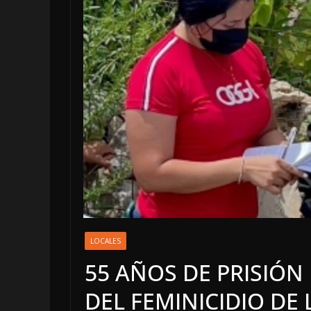
LOCALES
OPINIÓN
EN LAS TRIPA
JAGUAR: 08 
DE 2026
LOCALES
55 AÑOS DE PRISIÓN
8 agosto, 2026
DEL FEMINICIDIO DE