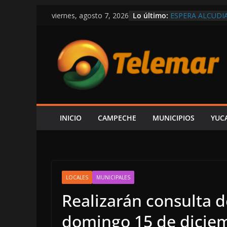
Saltar
Lo último:
ESPERA ALCUDIA
viernes, agosto 7, 2026
al
AUDIENCIA AL 
EN LA COSTERA
contenido
EN LAS TRIPAS 
EXIGEN A LAYD
ECONOMÍA Y G
AUNQUE PROTEX
PREMIA CON C
CONFIRMA REHN
CONSTRUIR CEN
FORO AH KIM P
INICIO
CAMPECHE
MUNICIPIOS
YUC
LOCALES
MUNICIPALES
Realizarán consulta 
domingo 15 de dicie