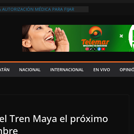
 AUTORIZACIÓN MÉDICA PARA FIJAR
PRESUNTO RESPONSABLE DEL ACCIDENTE
DEL JAGUAR: 07 DE AGOSTO DE 2026
A ATENDER INSEGURIDAD, FORTALECER LA
ENERAR EMPLEOS
A NO PAGA A PROVEEDORES, PEMEX LA
ONTRATO
 QUE HAY UN PROYECTO PARA
TRO CULTURAL MULTIFUNCIONAL EN EL
ECH
ATÁN
NACIONAL
INTERNACIONAL
EN VIVO
OPINI
del Tren Maya el próximo
mbre