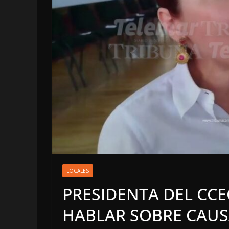
OPINIÓN
LA CLOACA D
POLÍTICA | 
LOCALES
DE 2026
PRESIDENTA DEL CCE
4 agosto, 2026
HABLAR SOBRE CAUSA