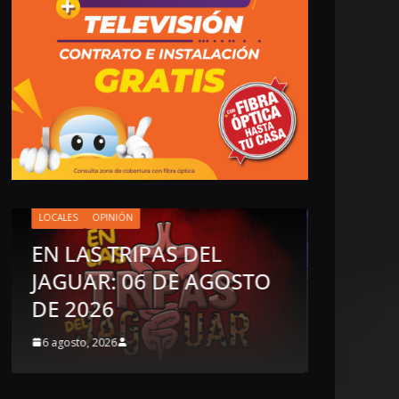
O
OPINIÓN
LOCALE
LUSTRO PERDIDO
INC
5 agosto, 2026
5 agos