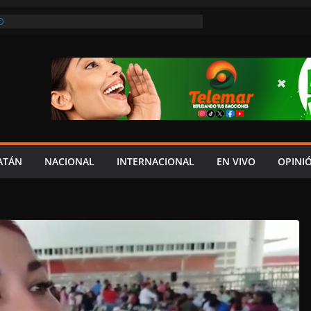
O
REVIO AVISO, SEDUMOP CIERRA TRAMO DE
A AVENIDA OBREGÓN Y CAUSA CAOS VIAL;
AUCIONES!
A EN POMUCH, HECELCHAKÁN; ¿Y LA
 PRESUMEN LAYDA Y MARCELA?
EL JAGUAR: 06 DE AGOSTO DE 2026
NÓMICO Y MAYOR INSEGURIDAD CON
OVIA
ATÁN
NACIONAL
INTERNACIONAL
EN VIVO
OPINI